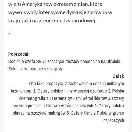
wielu Amerykanów okresem zmian, które
wywoływały intensywne dyskusje zarówno w
kraju, jak i na arenie międzynarodowej.
„`
Zobacz
Poprzedni:
Odejście szefa SBU i znaczące roszady personalne na Ukrainie.
wpisy
Zełenski komentuje szczegóły
Dalej:
Oto kilka propozycji z zachowaniem sensu i unikalnym
brzmieniem: 1. Cztery polskie filmy w ścisłej czołówce 2. Polska
kinematografia z czterema tytułami wśród liderów 3. Cztery
rodzime produkcje filmowe wśród najlepszych 4. Cztery polskie
obrazy na szczycie rankingów 5. Cztery filmy z Polski w gronie
najlepszych