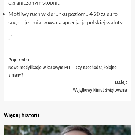
ograniczonym stopniu.
Możliwy ruch w kierunku poziomu 4,20 za euro
sugeruje umiarkowaną aprecjację polskiej waluty.
„`
Zobacz
Poprzedni:
Nowe modyfikacje w kasowym PIT – czy nadchodzą kolejne
wpisy
zmiany?
Dalej:
Wyjątkowy klimat świętowania
Więcej historii