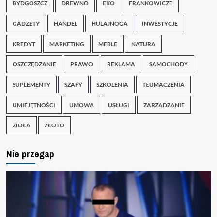
BYDGOSZCZ
DREWNO
EKO
FRANKOWICZE
GADŻETY
HANDEL
HULAJNOGA
INWESTYCJE
KREDYT
MARKETING
MEBLE
NATURA
OSZCZĘDZANIE
PRAWO
REKLAMA
SAMOCHODY
SUPLEMENTY
SZAFY
SZKOLENIA
TŁUMACZENIA
UMIEJĘTNOŚCI
UMOWA
USŁUGI
ZARZĄDZANIE
ZIOŁA
ZŁOTO
Nie przegap