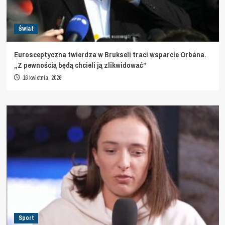
Świat
Eurosceptyczna twierdza w Brukseli traci wsparcie Orbána.
„Z pewnością będą chcieli ją zlikwidować”
16 kwietnia, 2026
Sport