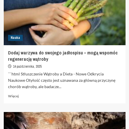
skrytego
pod
powierzchnią
oceanu
Nauka
Dodaj warzywa do swojego jadłospisu – mogą wspomóc
regenerację wątroby
14 października, 2025
```html Stłuszczenie Wątroby a Dieta - Nowe Odkrycia
Naukowe Otyłość często jest uznawana za główną przyczynę
chorób wątroby, ale badacze...
Dowiedz
Więcej
się
więcej
o
Dodaj
warzywa
do