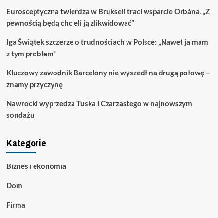
jedzenie
Eurosceptyczna twierdza w Brukseli traci wsparcie Orbána. „Z
pewnością będą chcieli ją zlikwidować”
Iga Świątek szczerze o trudnościach w Polsce: „Nawet ja mam
z tym problem”
Kluczowy zawodnik Barcelony nie wyszedł na drugą połowę –
znamy przyczynę
Nawrocki wyprzedza Tuska i Czarzastego w najnowszym
sondażu
Kategorie
Biznes i ekonomia
Dom
Firma