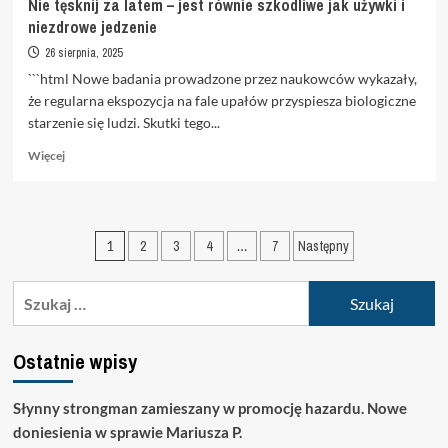
Nie tęsknij za latem – jest równie szkodliwe jak używki i
niezdrowe jedzenie
26 sierpnia, 2025
```html Nowe badania prowadzone przez naukowców wykazały,
że regularna ekspozycja na fale upałów przyspiesza biologiczne
starzenie się ludzi. Skutki tego...
Dowiedz
Więcej
się
więcej
o
Nie
Stronicowanie
1
2
3
4
…
7
Następny
tęsknij
za
wpisów
latem
Szukaj:
–
jest
równie
Ostatnie wpisy
szkodliwe
jak
używki
Słynny strongman zamieszany w promocję hazardu. Nowe
i
doniesienia w sprawie Mariusza P.
niezdrowe