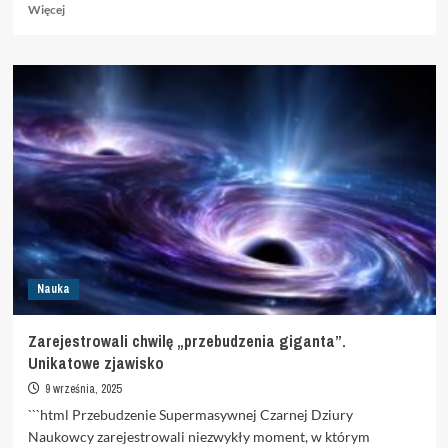
Dowiedz
Więcej
się
więcej
o
Wizyta
polskiego
astronauty
na
polskich
uczelniach
Nauka
Zarejestrowali chwilę „przebudzenia giganta”.
Unikatowe zjawisko
9 września, 2025
```html Przebudzenie Supermasywnej Czarnej Dziury
Naukowcy zarejestrowali niezwykły moment, w którym