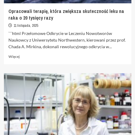
Opracowali terapię, która zwiększa skuteczność leku na
raka o 20 tysięcy razy
11 listopada, 2025
```html Przełomowe Odkrycie w Leczeniu Nowotworów
Naukowcy z Uniwersytetu Northwestern, kierowani przez prof.
Chada A. Mirkina, dokonali rewolucyjnego odkrycia w...
Dowiedz
Więcej
się
więcej
o
Opracowali
terapię,
która
zwiększa
skuteczność
leku
na
raka
o
20