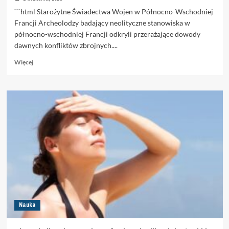
```html Starożytne Świadectwa Wojen w Północno-Wschodniej
Francji Archeolodzy badający neolityczne stanowiska w
północno-wschodniej Francji odkryli przerażające dowody
dawnych konfliktów zbrojnych....
Dowiedz
Więcej
się
więcej
o
Odkryli
pradawną
jamę
grozy
–
miejsce
dawnych
tortur
na
oczach
tłumu
Nauka