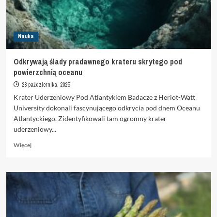
przeprowadzania
możliwie
największej
liczby
Nauka
istotnych
reakcji
chemicznych
Odkrywają ślady pradawnego krateru skrytego pod
powierzchnią oceanu
28 października, 2025
Krater Uderzeniowy Pod Atlantykiem Badacze z Heriot-Watt
University dokonali fascynującego odkrycia pod dnem Oceanu
Atlantyckiego. Zidentyfikowali tam ogromny krater
uderzeniowy...
Dowiedz
Więcej
się
więcej
o
Odkrywają
ślady
pradawnego
krateru