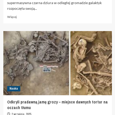
supermasywna czarna dziura w odległej gromadzie galaktyk
rozpoczęła swoją...
Dowiedz
Więcej
się
więcej
o
Zarejestrowali
chwilę
„przebudzenia
giganta”.
Unikatowe
zjawisko
Nauka
Odkryli pradawną jamę grozy – miejsce dawnych tortur na
oczach tłumu
2 września, 2025