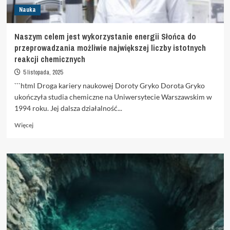
tysięcy
Nauka
razy
Naszym celem jest wykorzystanie energii Słońca do
przeprowadzania możliwie największej liczby istotnych
reakcji chemicznych
5 listopada, 2025
```html Droga kariery naukowej Doroty Gryko Dorota Gryko
ukończyła studia chemiczne na Uniwersytecie Warszawskim w
1994 roku. Jej dalsza działalność...
Dowiedz
Więcej
się
więcej
o
Naszym
celem
jest
wykorzystanie
energii
Słońca
do