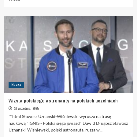
się
więcej
o
Inżynierowie
opracowali
jadalny
plastik
wytwarzany
z
codziennych
odpadów
Nauka
Wizyta polskiego astronauty na polskich uczelniach
16 września, 2025
```html Sławosz Uznanski-Wiśniewski wyrusza na trasę
naukową "IGNIS - Polska sięga gwiazd" Dawid Długosz Sławosz
Uznanski-Wiśniewski, polski astronauta, rusza w...