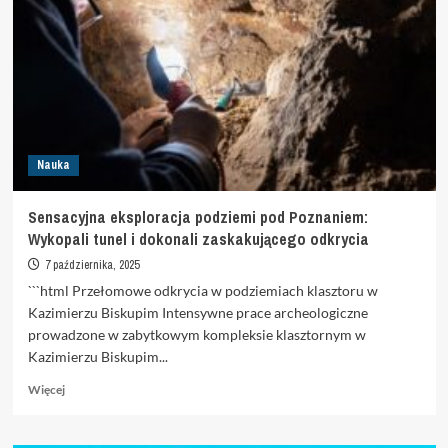
swojego
jadłospisu
–
mogą
wspomóc
regenerację
wątroby
Nauka
Sensacyjna eksploracja podziemi pod Poznaniem:
Wykopali tunel i dokonali zaskakującego odkrycia
7 października, 2025
```html Przełomowe odkrycia w podziemiach klasztoru w
Kazimierzu Biskupim Intensywne prace archeologiczne
prowadzone w zabytkowym kompleksie klasztornym w
Kazimierzu Biskupim...
Dowiedz
Więcej
się
więcej
o