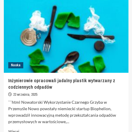
Sensacyjna
eksploracja
podziemi
pod
Poznaniem:
Wykopali
tunel
i
dokonali
zaskakującego
odkrycia
Nauka
Inżynierowie opracowali jadalny plastik wytwarzany z
codziennych odpadów
23 września, 2025
```html Nowatorski Wykorzystanie Czarnego Grzyba w
Przemyśle Nowo powstały niemiecki startup Biophelion,
wprowadził innowacyjną metodę przekształcania odpadów
przemysłowych w wartościowe,...
Dowiedz
Więcej