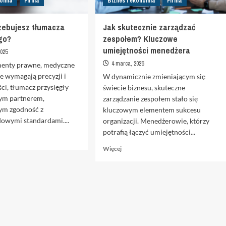
nomia
Firma
Biznes i ekonomia
Firma
zebujesz tłumacza
Jak skutecznie zarządzać
go?
zespołem? Kluczowe
umiejętności menedżera
2025
4 marca, 2025
enty prawne, medyczne
e wymagają precyzji i
W dynamicznie zmieniającym się
ci, tłumacz przysięgły
świecie biznesu, skuteczne
wym partnerem,
zarządzanie zespołem stało się
ym zgodność z
kluczowym elementem sukcesu
owymi standardami....
organizacji. Menedżerowie, którzy
potrafią łączyć umiejętności...
z
Dowiedz
Więcej
się
więcej
o
ujesz
Jak
za
skutecznie
głego?
zarządzać
zespołem?
Kluczowe