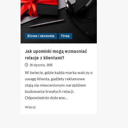
Biznes i ekonomia
Firma
Jak upominki mogą wzmacniać
relacje z klientami?
26 stycznia, 2025
W świecie, gdzie każda marka walczy o
uwagę klienta, gadżety reklamowe
stają się nieocenionym narzędziem
budowania trwałych relacji.
Odpowiednio dobrane...
Dowiedz
Więcej
się
więcej
o
Jak