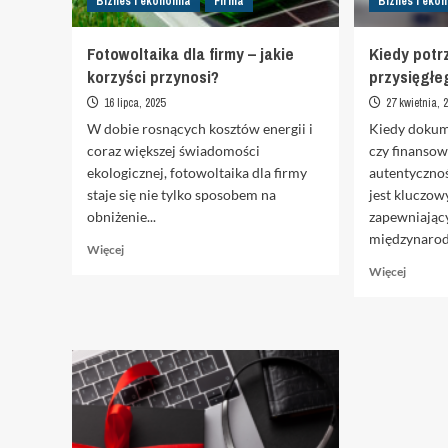
Biznes i ekonomia
Firma
Biznes i eko
Fotowoltaika dla firmy – jakie
Kiedy potr
korzyści przynosi?
przysięgłe
16 lipca, 2025
27 kwietnia, 
W dobie rosnących kosztów energii i
Kiedy dokum
coraz większej świadomości
czy finansow
ekologicznej, fotowoltaika dla firmy
autentycznoś
staje się nie tylko sposobem na
jest kluczo
obniżenie...
zapewniając
międzynarod
Dowiedz
Więcej
się
Dowied
Więcej
więcej
się
o
więcej
Fotowoltaika
o
dla
Kiedy
firmy
potrzeb
–
tłumac
jakie
przysię
korzyści
przynosi?