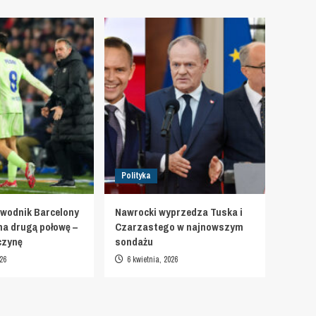
Polityka
wodnik Barcelony
Nawrocki wyprzedza Tuska i
na drugą połowę –
Czarzastego w najnowszym
czynę
sondażu
26
6 kwietnia, 2026