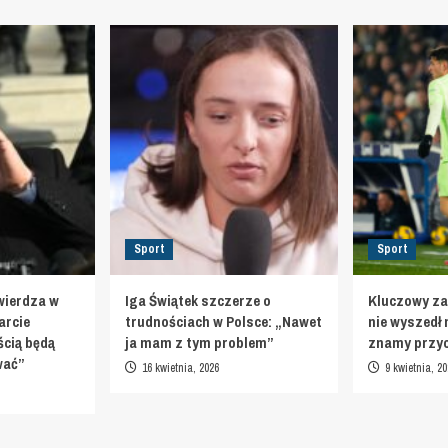
Sport
Sport
wierdza w
Iga Świątek szczerze o
Kluczowy za
arcie
trudnościach w Polsce: „Nawet
nie wyszedł 
cią będą
ja mam z tym problem”
znamy przy
ować”
16 kwietnia, 2026
9 kwietnia, 20