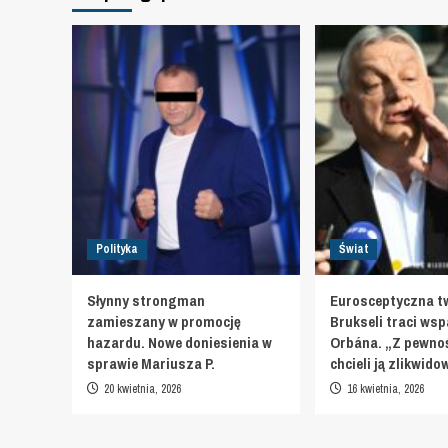
Polityka
Świat
Słynny strongman
Eurosceptyczna t
zamieszany w promocję
Brukseli traci wsp
hazardu. Nowe doniesienia w
Orbána. „Z pewnoś
sprawie Mariusza P.
chcieli ją zlikwid
20 kwietnia, 2026
16 kwietnia, 2026