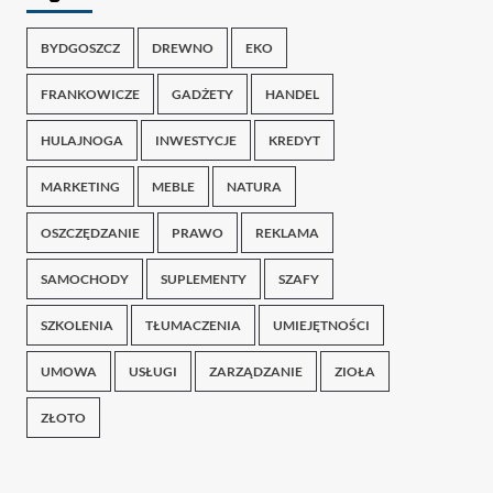
BYDGOSZCZ
DREWNO
EKO
FRANKOWICZE
GADŻETY
HANDEL
HULAJNOGA
INWESTYCJE
KREDYT
MARKETING
MEBLE
NATURA
OSZCZĘDZANIE
PRAWO
REKLAMA
SAMOCHODY
SUPLEMENTY
SZAFY
SZKOLENIA
TŁUMACZENIA
UMIEJĘTNOŚCI
UMOWA
USŁUGI
ZARZĄDZANIE
ZIOŁA
ZŁOTO