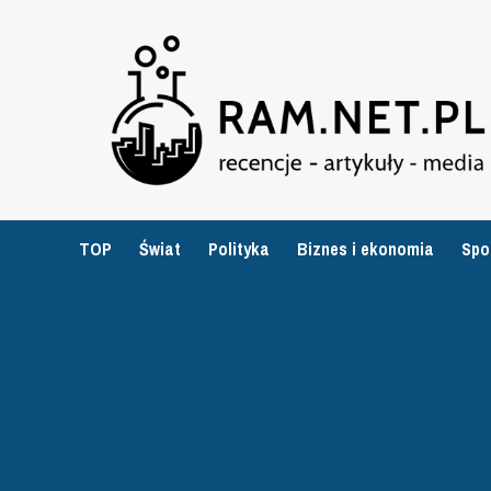
Przejdź
do
treści
TOP
Świat
Polityka
Biznes i ekonomia
Spo