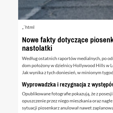
„`html
Nowe fakty dotyczące piosenk
nastolatki
Według ostatnich raportów medialnych, po odna
dom położony w dzielnicy Hollywood Hills w L
Jak wynika z tych doniesień, w minionym tygo
Wyprowadzka i rezygnacja z występó
Opublikowane fotografie pokazują, że z posesji
opuszczenie przez niego mieszkania oraz nag
sytuacji piosenkarz anulował nawet zaplanowa