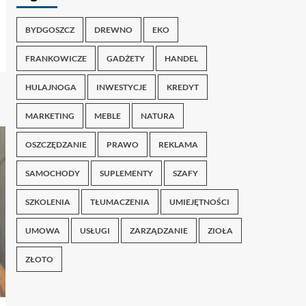
BYDGOSZCZ
DREWNO
EKO
FRANKOWICZE
GADŻETY
HANDEL
HULAJNOGA
INWESTYCJE
KREDYT
MARKETING
MEBLE
NATURA
OSZCZĘDZANIE
PRAWO
REKLAMA
SAMOCHODY
SUPLEMENTY
SZAFY
SZKOLENIA
TŁUMACZENIA
UMIEJĘTNOŚCI
UMOWA
USŁUGI
ZARZĄDZANIE
ZIOŁA
ZŁOTO