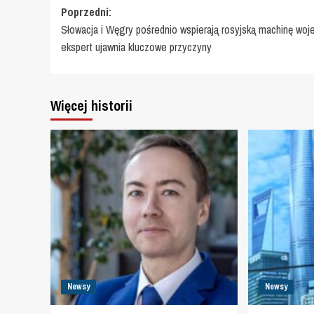
Zobacz
Poprzedni:
Słowacja i Węgry pośrednio wspierają rosyjską machinę woj
wpisy
ekspert ujawnia kluczowe przyczyny
Więcej historii
Newsy
Newsy