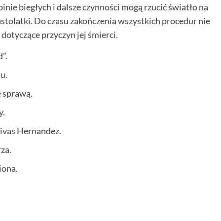
nie biegłych i dalsze czynności mogą rzucić światło na
astolatki. Do czasu zakończenia wszystkich procedur nie
otyczące przyczyn jej śmierci.
”.
u.
 sprawą.
y.
Rivas Hernandez.
za.
iona.