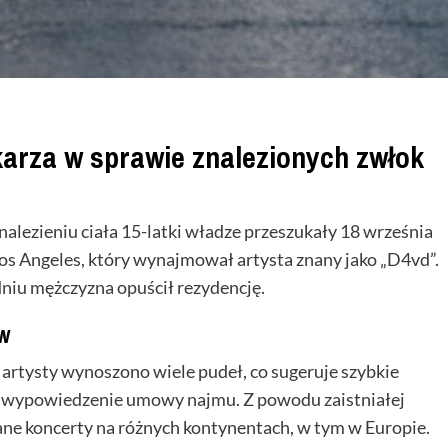
arza w sprawie znalezionych zwłok
lezieniu ciała 15-latki władze przeszukały 18 września
os Angeles, który wynajmował artysta znany jako „D4vd”.
dniu mężczyzna opuścił rezydencję.
w
 artysty wynoszono wiele pudeł, co sugeruje szybkie
łe wypowiedzenie umowy najmu. Z powodu zaistniałej
ne koncerty na różnych kontynentach, w tym w Europie.