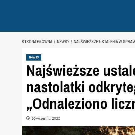
STRONA GŁÓWNA
NEWSY
NAJŚWIEŻSZE USTALENIA W SPRAW
Newsy
Najświeższe ustal
nastolatki odkryt
„Odnaleziono licz
30 września, 2025