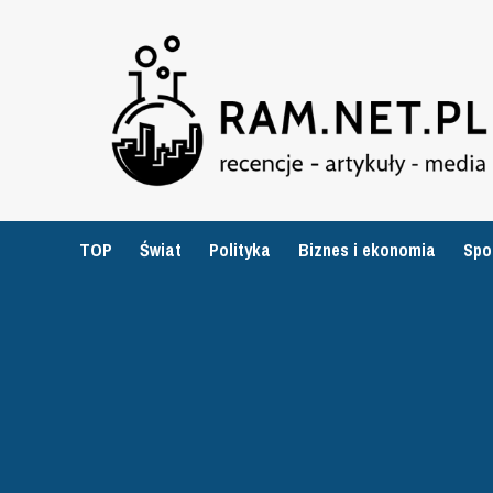
Przejdź
do
treści
TOP
Świat
Polityka
Biznes i ekonomia
Spo