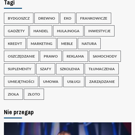
Tagi
BYDGOSZCZ
DREWNO
EKO
FRANKOWICZE
GADŻETY
HANDEL
HULAJNOGA
INWESTYCJE
KREDYT
MARKETING
MEBLE
NATURA
OSZCZĘDZANIE
PRAWO
REKLAMA
SAMOCHODY
SUPLEMENTY
SZAFY
SZKOLENIA
TŁUMACZENIA
UMIEJĘTNOŚCI
UMOWA
USŁUGI
ZARZĄDZANIE
ZIOŁA
ZŁOTO
Nie przegap