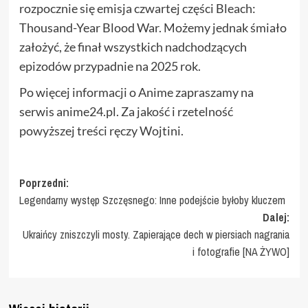
rozpocznie się emisja czwartej części Bleach:
Thousand-Year Blood War. Możemy jednak śmiało
założyć, że finał wszystkich nadchodzących
epizodów przypadnie na 2025 rok.
Po więcej informacji o Anime zapraszamy na
serwis anime24.pl. Za jakość i rzetelność
powyższej treści ręczy Wojtini.
Zobacz
Poprzedni:
Legendarny występ Szczęsnego: Inne podejście byłoby kluczem
wpisy
Dalej:
Ukraińcy zniszczyli mosty. Zapierające dech w piersiach nagrania
i fotografie [NA ŻYWO]