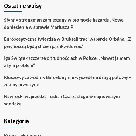
Ostatnie wpisy
Słynny strongman zamieszany w promocję hazardu. Nowe
doniesienia w sprawie Mariusza P.
Eurosceptyczna twierdza w Brukseli traci wsparcie Orbána. „Z
pewnością będą chcieli ją zlikwidować”
Iga Świątek szczerze o trudnościach w Polsce: „Nawet ja mam
z tym problem”
Kluczowy zawodnik Barcelony nie wyszedł na drugą połowę –
znamy przyczynę
Nawrocki wyprzedza Tuska i Czarzastego w najnowszym
sondażu
Kategorie
Biznes i ekonomia