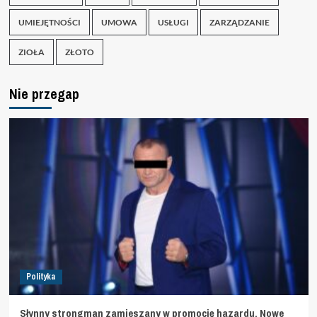
UMIEJĘTNOŚCI
UMOWA
USŁUGI
ZARZĄDZANIE
ZIOŁA
ZŁOTO
Nie przegap
Polityka
Słynny strongman zamieszany w promocję hazardu. Nowe