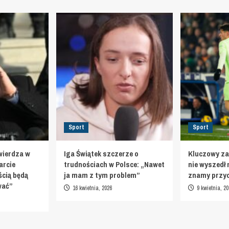
Sport
Sport
wierdza w
Iga Świątek szczerze o
Kluczowy za
arcie
trudnościach w Polsce: „Nawet
nie wyszedł 
cią będą
ja mam z tym problem”
znamy przy
ować”
16 kwietnia, 2026
9 kwietnia, 20