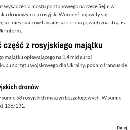
ent wysadzenia mostu pontonowego na rzece Sejm w
taku dronowym na rosyjski Woroneż pojawiły się
zęści mieszkańców Ukraińska obrona powietrzna strąciła
Ukrinform.
 część z rosyjskiego majątku
go majątku opiewającego na 1,4 mld euro i
kupu sprzętu wojskowego dla Ukrainy, podało francuskie
yjskich dronów
 w sumie 58 rosyjskich maszyn bezzałogowych. W sumie
d-136/131.
Dalej: