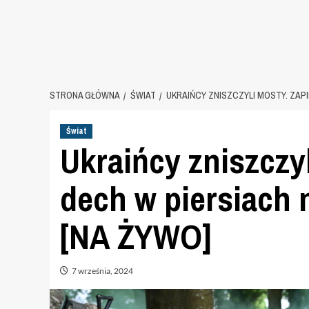
STRONA GŁÓWNA
ŚWIAT
UKRAIŃCY ZNISZCZYLI MOSTY. ZAP
Świat
Ukraińcy zniszczy
dech w piersiach n
[NA ŻYWO]
7 września, 2024