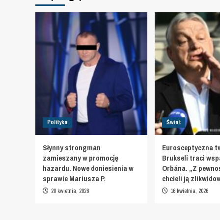
Polityka
Świat
Słynny strongman
Eurosceptyczna t
zamieszany w promocję
Brukseli traci wsp
hazardu. Nowe doniesienia w
Orbána. „Z pewnoś
sprawie Mariusza P.
chcieli ją zlikwid
20 kwietnia, 2026
16 kwietnia, 2026