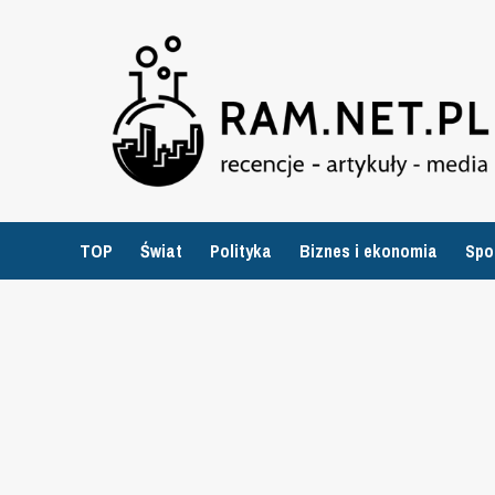
Przejdź
do
treści
TOP
Świat
Polityka
Biznes i ekonomia
Spo