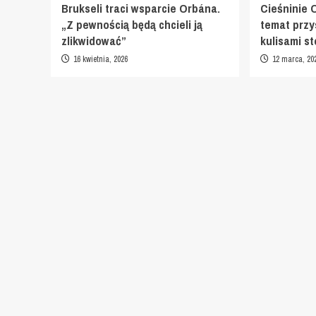
Brukseli traci wsparcie Orbána.
Cieśninie 
„Z pewnością będą chcieli ją
temat przy
zlikwidować”
kulisami s
16 kwietnia, 2026
12 marca, 20