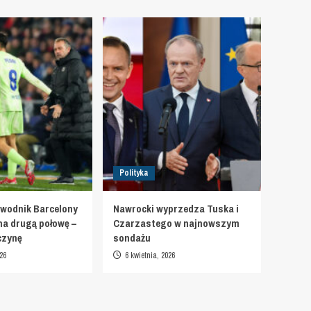
Polityka
wodnik Barcelony
Nawrocki wyprzedza Tuska i
na drugą połowę –
Czarzastego w najnowszym
czynę
sondażu
26
6 kwietnia, 2026