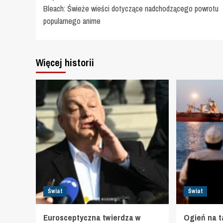
Bleach: Świeże wieści dotyczące nadchodzącego powrotu
wpisy
popularnego anime
Więcej historii
Świat
Świat
Eurosceptyczna twierdza w
Ogień na 