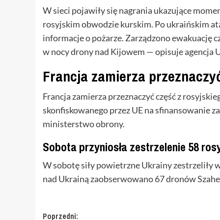
W sieci pojawiły się nagrania ukazujące mom
rosyjskim obwodzie kurskim. Po ukraińskim a
informacje o pożarze. Zarządzono ewakuację c
w nocy drony nad Kijowem — opisuje agencja 
Francja zamierza przeznaczyć
Francja zamierza przeznaczyć część z rosyjskie
skonfiskowanego przez UE na sfinansowanie za
ministerstwo obrony.
Sobota przyniosła zestrzelenie 58 ros
W sobotę siły powietrzne Ukrainy zestrzeliły
nad Ukrainą zaobserwowano 67 dronów Szahe
Zobacz
Poprzedni: