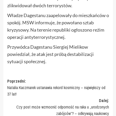
zlikwidował dwóch terrorystów.
Władze Dagestanu zaapelowały do mieszkańców o
spokój. MSW informuje, że powołano sztab
kryzysowy. Na terenie republiki ogłoszono reżim
operacji antyterrorystycznej.
Przywódca Dagestanu Siergiej Mielikow
powiedział, że atak jest próbą destabilizacji
sytuacji społecznej.
Zobacz
Poprzedni:
Natalia Kaczmarek ustanawia rekord kosmiczny – największy od
wpisy
37 lat!
Dalej:
Czy post może wzmocnić odporność na raka u „urodzonych
zabójców”? – odkrywają naukowcy