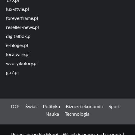
lux-style.pl
foreverframe.pl
reseller-news.pl
digitalbox.pl
e-bloger.pl
localwire.pl
wzoryikolory.pl
gp7.pl
TOP
Świat
Polityka
Biznes i ekonomia
Sport
Nauka
Technologia
Prawa autorskie &kopia; Wszelkie prawa zastrzeżone.
|