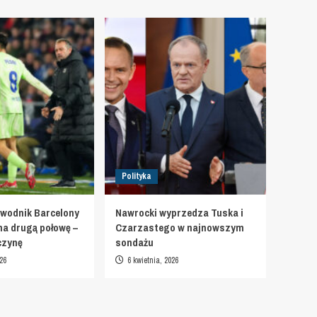
Polityka
wodnik Barcelony
Nawrocki wyprzedza Tuska i
na drugą połowę –
Czarzastego w najnowszym
czynę
sondażu
26
6 kwietnia, 2026