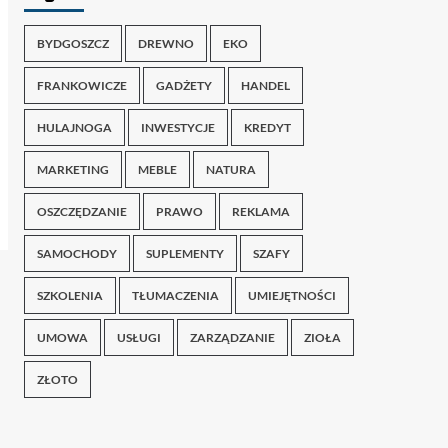
BYDGOSZCZ
DREWNO
EKO
FRANKOWICZE
GADŻETY
HANDEL
HULAJNOGA
INWESTYCJE
KREDYT
MARKETING
MEBLE
NATURA
OSZCZĘDZANIE
PRAWO
REKLAMA
SAMOCHODY
SUPLEMENTY
SZAFY
SZKOLENIA
TŁUMACZENIA
UMIEJĘTNOŚCI
UMOWA
USŁUGI
ZARZĄDZANIE
ZIOŁA
ZŁOTO