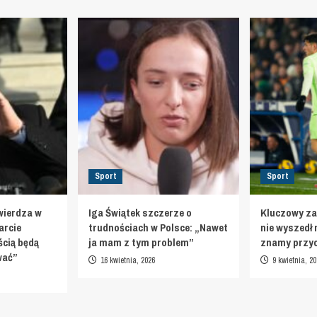
Sport
Sport
wierdza w
Iga Świątek szczerze o
Kluczowy za
arcie
trudnościach w Polsce: „Nawet
nie wyszedł 
cią będą
ja mam z tym problem”
znamy przy
ować”
16 kwietnia, 2026
9 kwietnia, 20