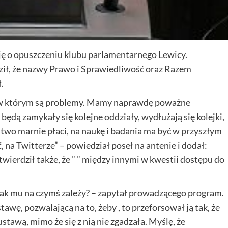
ję o opuszczeniu klubu parlamentarnego Lewicy.
ił, że nazwy Prawo i Sprawiedliwość oraz Razem
.
 w którym są problemy. Mamy naprawdę poważne
będą zamykały się kolejne oddziały, wydłużają się kolejki,
stwo marnie płaci, na naukę i badania ma być w przyszłym
ć, na Twitterze” – powiedział poseł na antenie i dodał:
twierdził także, że ” ” między innymi w kwestii dostępu do
 jak mu na czymś zależy? – zapytał prowadzącego program.
awę, pozwalającą na to, żeby , to przeforsował ją tak, że
tawą, mimo że się z nią nie zgadzała. Myślę, że