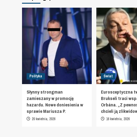
Polityka
Świat
Słynny strongman
Eurosceptyczna t
zamieszany w promocję
Brukseli traci wsp
hazardu. Nowe doniesienia w
Orbána. „Z pewnoś
sprawie Mariusza P.
chcieli ją zlikwid
20 kwietnia, 2026
16 kwietnia, 2026