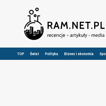
Przejdź
do
treści
TOP
Świat
Polityka
Biznes i ekonomia
Spo