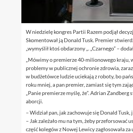
W niedzielę kongres Partii Razem podjął decyz
Skomentował ją Donald Tusk. Premier stwierdz
„wymyślił ktoś obdarzony „. „Czarnego” – dodał
„Mówimy o premierze 40-milionowego kraju,
problemy w publicznej ochronie zdrowia, zaraz 
w budżetówce ludzie uciekają z roboty, bo pań
roku mniej, a pan premier, zamiast się tym zają
„Panie premierze myślę, że”. Adrian Zandberg s
aborcji.
– Widział pan, jak zachowuje się Donald Tusk,
– Jak zależało mu na tym, żeby przeforsować ust
część kolegów z Nowej Lewicy zagłosowała za us