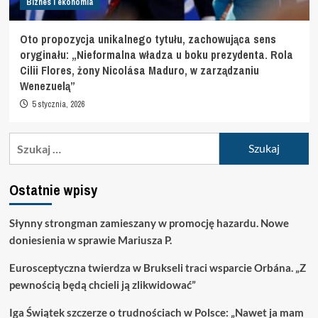
Biznes i ekonomia
Oto propozycja unikalnego tytułu, zachowująca sens
oryginału: „Nieformalna władza u boku prezydenta. Rola
Cilii Flores, żony Nicolása Maduro, w zarządzaniu
Wenezuelą”
5 stycznia, 2026
Szukaj:
Ostatnie wpisy
Słynny strongman zamieszany w promocję hazardu. Nowe
doniesienia w sprawie Mariusza P.
Eurosceptyczna twierdza w Brukseli traci wsparcie Orbána. „Z
pewnością będą chcieli ją zlikwidować”
Iga Świątek szczerze o trudnościach w Polsce: „Nawet ja mam