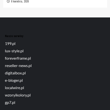
6 kwietnia, 2026
Nasze serwisy
199.pl
lux-style.pl
foreverframe.pl
reseller-news.pl
digitalbox.pl
e-bloger.pl
localwire.pl
wzoryikolory.pl
gp7.pl