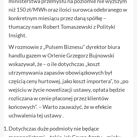
ministerstwa przemysłu na poziomie nie wyższym
niż 150 zł/MWh oraz ilości surowca odebranego w
konkretnym miesiącu przez daną spółkę –
tłumaczy nam Robert Tomaszewski z Polityki
Insight.
W rozmowie z „Pulsem Biznesu” dyrektor biura
handlu gazem w Orlenie Grzegorz Bujnowski
wskazywał, że – o ile dotychczas „koszt
utrzymywania zapasów obowiązkowych był
częścią ceny hurtowej, jako koszt importera”, to „po
wejściu w życie nowelizacji ustawy, opłata będzie
rozliczana w cenie płaconej przez klientów
końcowych”. – Warto zauważyć, że w efekcie
uchwalenia tej ustawy .
Dotychczas duże podmioty nie będące
monopolistami – takie, jak Grupa Azoty – miały