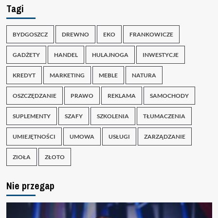
Tagi
BYDGOSZCZ
DREWNO
EKO
FRANKOWICZE
GADŻETY
HANDEL
HULAJNOGA
INWESTYCJE
KREDYT
MARKETING
MEBLE
NATURA
OSZCZĘDZANIE
PRAWO
REKLAMA
SAMOCHODY
SUPLEMENTY
SZAFY
SZKOLENIA
TŁUMACZENIA
UMIEJĘTNOŚCI
UMOWA
USŁUGI
ZARZĄDZANIE
ZIOŁA
ZŁOTO
Nie przegap