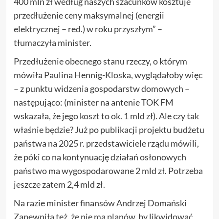
400 mln zł według naszych szacunków kosztuje
przedłużenie ceny maksymalnej (energii
elektrycznej – red.) w roku przyszłym” –
tłumaczyła minister.
Przedłużenie obecnego stanu rzeczy, o którym
mówiła Paulina Hennig-Kloska, wyglądałoby więc
– z punktu widzenia gospodarstw domowych –
następująco: (minister na antenie TOK FM
wskazała, że jego koszt to ok. 1 mld zł). Ale czy tak
właśnie będzie? Już po publikacji projektu budżetu
państwa na 2025 r. przedstawiciele rządu mówili,
że póki co na kontynuację działań osłonowych
państwo ma wygospodarowane 2 mld zł. Potrzeba
jeszcze zatem 2,4 mld zł.
Na razie minister finansów Andrzej Domański
Zapewniła też, że nie ma planów, by likwidować