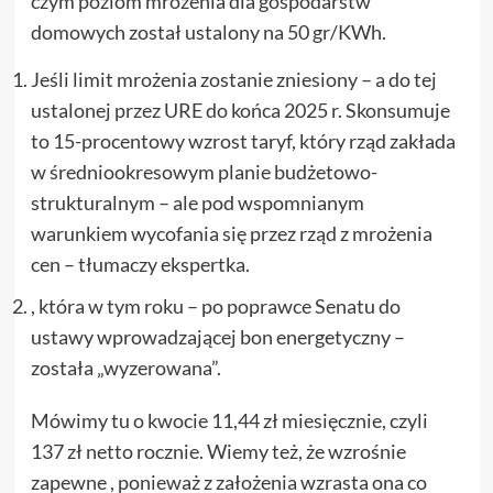
czym poziom mrożenia dla gospodarstw
domowych został ustalony na 50 gr/KWh.
Jeśli limit mrożenia zostanie zniesiony – a do tej
ustalonej przez URE do końca 2025 r. Skonsumuje
to 15-procentowy wzrost taryf, który rząd zakłada
w średniookresowym planie budżetowo-
strukturalnym – ale pod wspomnianym
warunkiem wycofania się przez rząd z mrożenia
cen – tłumaczy ekspertka.
, która w tym roku – po poprawce Senatu do
ustawy wprowadzającej bon energetyczny –
została „wyzerowana”.
Mówimy tu o kwocie 11,44 zł miesięcznie, czyli
137 zł netto rocznie. Wiemy też, że wzrośnie
zapewne , ponieważ z założenia wzrasta ona co