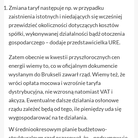
Zmiana taryf następuje np. w przypadku
zaistnienia istotnych i niedających się wcześniej
przewidzieć okoliczności dotyczących kosztów
spółki, wykonywanej działalności bądź otoczenia
gospodarczego – dodaje przedstawicielka URE.
Zatem obecnie w kwestii przyszłorocznych cen
energii wiemy to, co w oficjalnym dokumencie
wysłanym do Brukseli zawarł rząd. Wiemy też, że
wróci opłata mocowa i wzrośnie taryfa
dystrybucyjna, nie wzrosną natomiast VAT i
akcyza. Ewentualne dalsze działania osłonowe
rządu zależeć będą od tego, ile pieniędzy uda się
wygospodarować na te działania.
W średniookresowym planie budżetowo-
strukturalnym rząd oszacował, że – podsumowuje