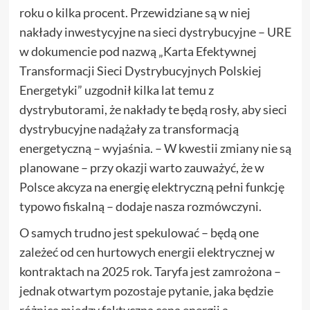
roku o kilka procent. Przewidziane są w niej
nakłady inwestycyjne na sieci dystrybucyjne – URE
w dokumencie pod nazwą „Karta Efektywnej
Transformacji Sieci Dystrybucyjnych Polskiej
Energetyki” uzgodnił kilka lat temu z
dystrybutorami, że nakłady te będą rosły, aby sieci
dystrybucyjne nadążały za transformacją
energetyczną – wyjaśnia. – W kwestii zmiany nie są
planowane – przy okazji warto zauważyć, że w
Polsce akcyza na energię elektryczną pełni funkcję
typowo fiskalną – dodaje nasza rozmówczyni.
O samych trudno jest spekulować – będą one
zależeć od cen hurtowych energii elektrycznej w
kontraktach na 2025 rok. Taryfa jest zamrożona –
jednak otwartym pozostaje pytanie, jaka będzie
różnica między faktyczną ceną energii a