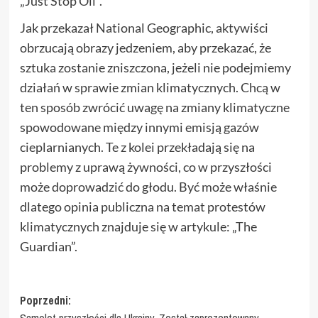
„Just Stop Oil”.
Jak przekazał National Geographic, aktywiści
obrzucają obrazy jedzeniem, aby przekazać, że
sztuka zostanie zniszczona, jeżeli nie podejmiemy
działań w sprawie zmian klimatycznych. Chcą w
ten sposób zwrócić uwagę na zmiany klimatyczne
spowodowane między innymi emisją gazów
cieplarnianych. Te z kolei przekładają się na
problemy z uprawą żywności, co w przyszłości
może doprowadzić do głodu. Być może właśnie
dlatego opinia publiczna na temat protestów
klimatycznych znajduje się w artykule: „The
Guardian”.
Zobacz
Poprzedni:
Samolot przyszłości dla Ukrainy. Został zaprezentowany