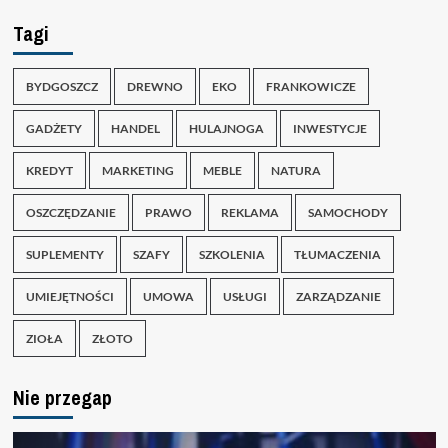
Tagi
BYDGOSZCZ
DREWNO
EKO
FRANKOWICZE
GADŻETY
HANDEL
HULAJNOGA
INWESTYCJE
KREDYT
MARKETING
MEBLE
NATURA
OSZCZĘDZANIE
PRAWO
REKLAMA
SAMOCHODY
SUPLEMENTY
SZAFY
SZKOLENIA
TŁUMACZENIA
UMIEJĘTNOŚCI
UMOWA
USŁUGI
ZARZĄDZANIE
ZIOŁA
ZŁOTO
Nie przegap