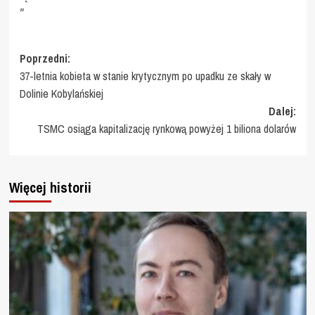
„`
Zobacz
Poprzedni:
37-letnia kobieta w stanie krytycznym po upadku ze skały w
wpisy
Dolinie Kobylańskiej
Dalej:
TSMC osiąga kapitalizację rynkową powyżej 1 biliona dolarów
Więcej historii