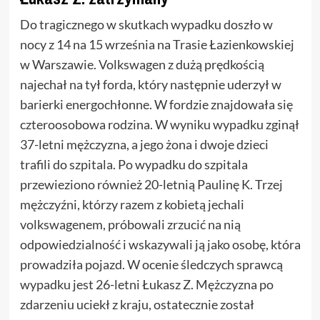
Do tragicznego w skutkach wypadku doszło w
nocy z 14 na 15 września na Trasie Łazienkowskiej
w Warszawie. Volkswagen z dużą prędkością
najechał na tył forda, który następnie uderzył w
barierki energochłonne. W fordzie znajdowała się
czteroosobowa rodzina. W wyniku wypadku zginął
37-letni mężczyzna, a jego żona i dwoje dzieci
trafili do szpitala. Po wypadku do szpitala
przewieziono również 20-letnią Paulinę K. Trzej
mężczyźni, którzy razem z kobietą jechali
volkswagenem, próbowali zrzucić na nią
odpowiedzialność i wskazywali ją jako osobę, która
prowadziła pojazd. W ocenie śledczych sprawcą
wypadku jest 26-letni Łukasz Z. Mężczyzna po
zdarzeniu uciekł z kraju, ostatecznie został