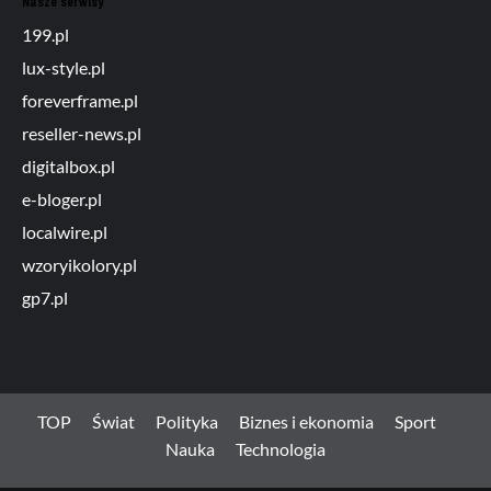
Nasze serwisy
199.pl
lux-style.pl
foreverframe.pl
reseller-news.pl
digitalbox.pl
e-bloger.pl
localwire.pl
wzoryikolory.pl
gp7.pl
TOP
Świat
Polityka
Biznes i ekonomia
Sport
Nauka
Technologia