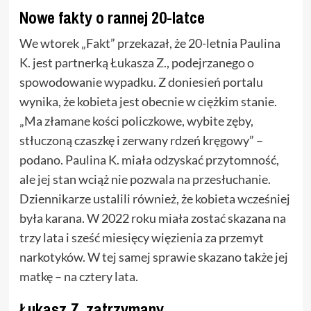
Nowe fakty o rannej 20-latce
We wtorek „Fakt” przekazał, że 20-letnia Paulina
K. jest partnerką Łukasza Z., podejrzanego o
spowodowanie wypadku. Z doniesień portalu
wynika, że kobieta jest obecnie w ciężkim stanie.
„Ma złamane kości policzkowe, wybite zęby,
stłuczoną czaszkę i zerwany rdzeń kręgowy” –
podano. Paulina K. miała odzyskać przytomność,
ale jej stan wciąż nie pozwala na przesłuchanie.
Dziennikarze ustalili również, że kobieta wcześniej
była karana. W 2022 roku miała zostać skazana na
trzy lata i sześć miesięcy więzienia za przemyt
narkotyków. W tej samej sprawie skazano także jej
matkę – na cztery lata.
Łukasz Z. zatrzymany