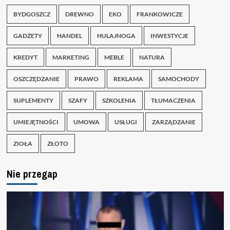
BYDGOSZCZ
DREWNO
EKO
FRANKOWICZE
GADŻETY
HANDEL
HULAJNOGA
INWESTYCJE
KREDYT
MARKETING
MEBLE
NATURA
OSZCZĘDZANIE
PRAWO
REKLAMA
SAMOCHODY
SUPLEMENTY
SZAFY
SZKOLENIA
TŁUMACZENIA
UMIEJĘTNOŚCI
UMOWA
USŁUGI
ZARZĄDZANIE
ZIOŁA
ZŁOTO
Nie przegap