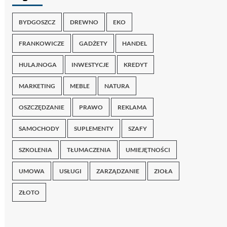
BYDGOSZCZ
DREWNO
EKO
FRANKOWICZE
GADŻETY
HANDEL
HULAJNOGA
INWESTYCJE
KREDYT
MARKETING
MEBLE
NATURA
OSZCZĘDZANIE
PRAWO
REKLAMA
SAMOCHODY
SUPLEMENTY
SZAFY
SZKOLENIA
TŁUMACZENIA
UMIEJĘTNOŚCI
UMOWA
USŁUGI
ZARZĄDZANIE
ZIOŁA
ZŁOTO