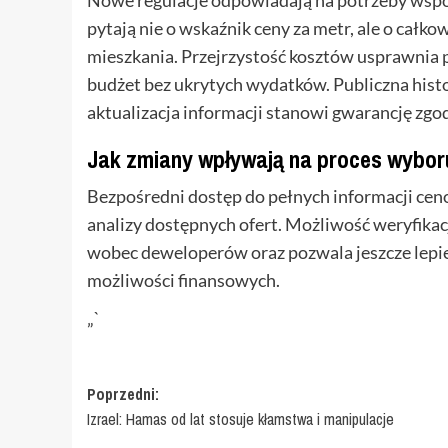
pytają nie o wskaźnik ceny za metr, ale o ca
mieszkania. Przejrzystość kosztów usprawni
budżet bez ukrytych wydatków. Publiczna histo
aktualizacja informacji stanowi gwarancję zgo
Jak zmiany wpływają na proces wybor
Bezpośredni dostęp do pełnych informacji ceno
analizy dostępnych ofert. Możliwość weryfikacj
wobec deweloperów oraz pozwala jeszcze lepie
możliwości finansowych.
„`
Zobacz
Poprzedni:
Izrael: Hamas od lat stosuje kłamstwa i manipulacje
wpisy