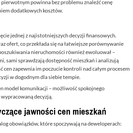
ku pierwotnym powinna bez problemu znaleźć cenę
eniem dodatkowych kosztów.
e jednej z najistotniejszych decyzji finansowych.
raz ofert, co przekłada się na łatwiejsze porównywanie
 poszukiwania nieruchomości również ewoluował –
elni, sami sprawdzają dostępność mieszkań i analizują
ć cen zapewnia im poczucie kontroli nad całym procesem
yzji w dogodnym dla siebie tempie.
ten model komunikacji – możliwość spokojnego
z wypracowaną decyzją.
yczące jawności cen mieszkań
alog obowiązków, które spoczywają na deweloperach: