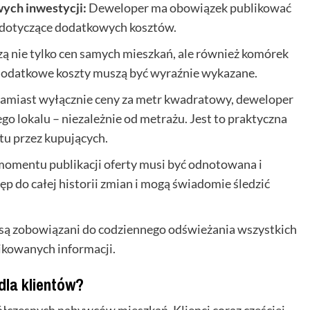
ych inwestycji:
Deweloper ma obowiązek publikować
y dotyczące dodatkowych kosztów.
ą nie tylko cen samych mieszkań, ale również komórek
 dodatkowe koszty muszą być wyraźnie wykazane.
amiast wyłącznie ceny za metr kwadratowy, deweloper
o lokalu – niezależnie od metrażu. Jest to praktyczna
tu przez kupujących.
omentu publikacji oferty musi być odnotowana i
p do całej historii zmian i mogą świadomie śledzić
ą zobowiązani do codziennego odświeżania wszystkich
ikowanych informacji.
dla klientów?
łczesnych nabywców mieszkań. Klienci coraz częściej