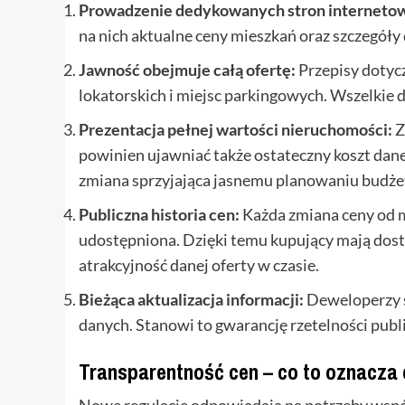
Prowadzenie dedykowanych stron internetow
na nich aktualne ceny mieszkań oraz szczegół
Jawność obejmuje całą ofertę:
Przepisy dotycz
lokatorskich i miejsc parkingowych. Wszelkie
Prezentacja pełnej wartości nieruchomości:
Z
powinien ujawniać także ostateczny koszt daneg
zmiana sprzyjająca jasnemu planowaniu budże
Publiczna historia cen:
Każda zmiana ceny od m
udostępniona. Dzięki temu kupujący mają dostę
atrakcyjność danej oferty w czasie.
Bieżąca aktualizacja informacji:
Deweloperzy s
danych. Stanowi to gwarancję rzetelności publ
Transparentność cen – co to oznacza 
Nowe regulacje odpowiadają na potrzeby wspó