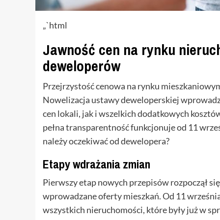
„`html
Jawność cen na rynku nieruc
deweloperów
Przejrzystość cenowa na rynku mieszkaniowym 
Nowelizacja ustawy deweloperskiej wprowadz
cen lokali, jak i wszelkich dodatkowych koszt
pełna transparentność funkcjonuje od 11 wrześ
należy oczekiwać od dewelopera?
Etapy wdrażania zmian
Pierwszy etap nowych przepisów rozpoczął się 
wprowadzane oferty mieszkań. Od 11 września
wszystkich nieruchomości, które były już w sp