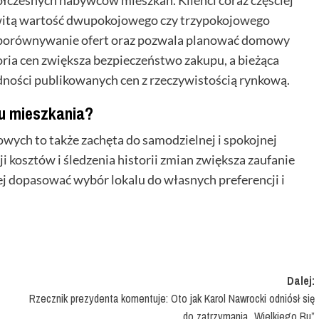
łkowitą wartość dwupokojowego czy trzypokojowego
a porównywanie ofert oraz pozwala planować domowy
ria cen zwiększa bezpieczeństwo zakupu, a bieżąca
dności publikowanych cen z rzeczywistością rynkową.
u mieszkania?
wych to także zachęta do samodzielnej i spokojnej
i kosztów i śledzenia historii zmian zwiększa zaufanie
j dopasować wybór lokalu do własnych preferencji i
Dalej:
Rzecznik prezydenta komentuje: Oto jak Karol Nawrocki odniósł się
do zatrzymania „Wielkiego Bu”