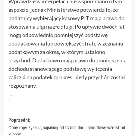
Wprawdzie w interpelacji nie wspomniano o tym
aspekcie, jednak Ministerstwo potwierdziło, że
podatnicy wybierający kasowy PIT mają prawo do
stosowania ulgi na złe długi. Po upływie dwóch lat
mogą odpowiednio pomniejszyć podstawę
opodatkowania lub powiększyć stratę w zeznaniu
podatkowym za okres, w którym ustalono
przychód. Dodatkowo mają prawo do zmniejszenia
dochodu stanowiącego podstawę wyliczenia
zaliczki na podatek za okres, kiedy przychód został
rozpoznany.
„`
Zobacz
Poprzedni:
Ceny ropy zyskują najsilniej od trzech dni – rekordowy wzrost od
wpisy
X 2025