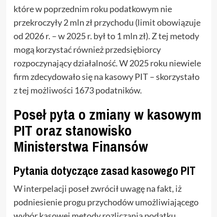
które w poprzednim roku podatkowym nie
przekroczyły 2 mln zł przychodu (limit obowiązuje
od 2026 r. – w 2025 r. był to 1 mln zł). Z tej metody
mogą korzystać również przedsiębiorcy
rozpoczynający działalność. W 2025 roku niewiele
firm zdecydowało się na kasowy PIT – skorzystało
z tej możliwości 1673 podatników.
Poseł pyta o zmiany w kasowym
PIT oraz stanowisko
Ministerstwa Finansów
Pytania dotyczące zasad kasowego PIT
W interpelacji poseł zwrócił uwagę na fakt, iż
podniesienie progu przychodów umożliwiającego
wybór kasowej metody rozliczania podatku