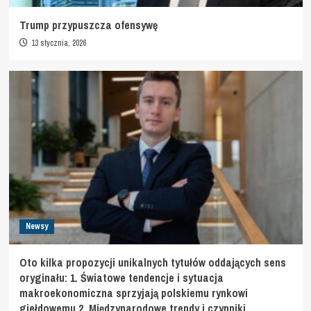
Trump przypuszcza ofensywę
13 stycznia, 2026
Newsy
Oto kilka propozycji unikalnych tytułów oddających sens
oryginału: 1. Światowe tendencje i sytuacja
makroekonomiczna sprzyjają polskiemu rynkowi
giełdowemu 2. Międzynarodowe trendy i czynniki