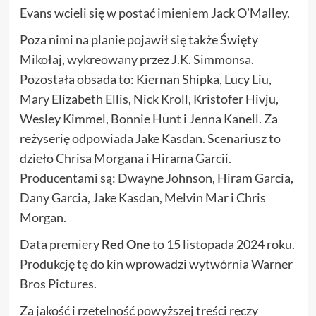
Evans wcieli się w postać imieniem Jack O’Malley.
Poza nimi na planie pojawił się także Święty
Mikołaj, wykreowany przez J.K. Simmonsa.
Pozostała obsada to: Kiernan Shipka, Lucy Liu,
Mary Elizabeth Ellis, Nick Kroll, Kristofer Hivju,
Wesley Kimmel, Bonnie Hunt i Jenna Kanell. Za
reżyserię odpowiada Jake Kasdan. Scenariusz to
dzieło Chrisa Morgana i Hirama Garcii.
Producentami są: Dwayne Johnson, Hiram Garcia,
Dany Garcia, Jake Kasdan, Melvin Mar i Chris
Morgan.
Data premiery
Red One
to 15 listopada 2024 roku.
Produkcję tę do kin wprowadzi wytwórnia Warner
Bros Pictures.
Za jakość i rzetelność powyższej treści ręczy