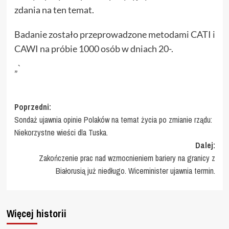
zdania na ten temat.
Badanie zostało przeprowadzone metodami CATI i
CAWI na próbie 1000 osób w dniach 20-.
„`
Zobacz
Poprzedni:
Sondaż ujawnia opinie Polaków na temat życia po zmianie rządu:
wpisy
Niekorzystne wieści dla Tuska.
Dalej:
Zakończenie prac nad wzmocnieniem bariery na granicy z
Białorusią już niedługo. Wiceminister ujawnia termin.
Więcej historii