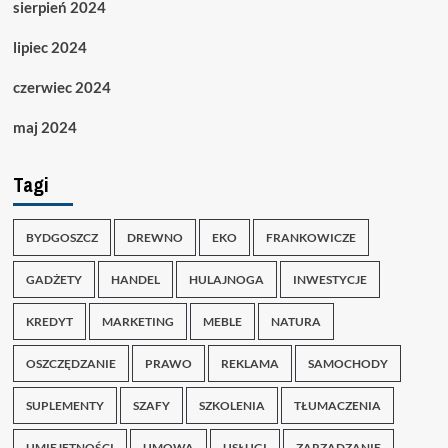
sierpień 2024
lipiec 2024
czerwiec 2024
maj 2024
Tagi
BYDGOSZCZ
DREWNO
EKO
FRANKOWICZE
GADŻETY
HANDEL
HULAJNOGA
INWESTYCJE
KREDYT
MARKETING
MEBLE
NATURA
OSZCZĘDZANIE
PRAWO
REKLAMA
SAMOCHODY
SUPLEMENTY
SZAFY
SZKOLENIA
TŁUMACZENIA
UMIEJĘTNOŚCI
UMOWA
USŁUGI
ZARZĄDZANIE