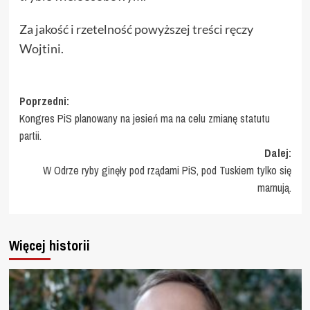
Za jakość i rzetelność powyższej treści ręczy
Wojtini.
Zobacz
Poprzedni:
Kongres PiS planowany na jesień ma na celu zmianę statutu
wpisy
partii.
Dalej:
W Odrze ryby ginęły pod rządami PiS, pod Tuskiem tylko się
marnują.
Więcej historii