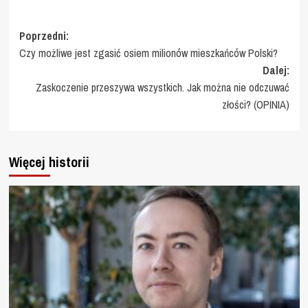
Zobacz
Poprzedni:
Czy możliwe jest zgasić osiem milionów mieszkańców Polski?
wpisy
Dalej:
Zaskoczenie przeszywa wszystkich. Jak można nie odczuwać
złości? (OPINIA)
Więcej historii