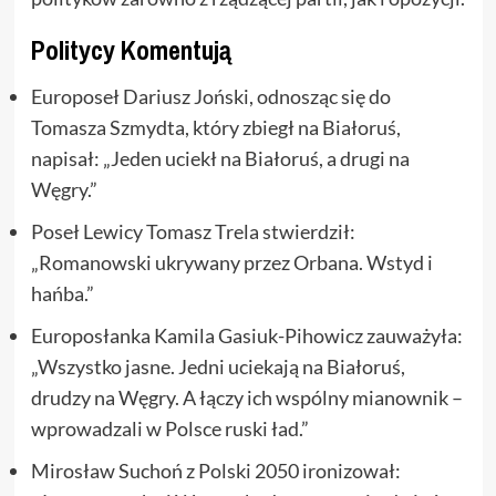
Politycy Komentują
Europoseł Dariusz Joński, odnosząc się do
Tomasza Szmydta, który zbiegł na Białoruś,
napisał: „Jeden uciekł na Białoruś, a drugi na
Węgry.”
Poseł Lewicy Tomasz Trela stwierdził:
„Romanowski ukrywany przez Orbana. Wstyd i
hańba.”
Europosłanka Kamila Gasiuk-Pihowicz zauważyła:
„Wszystko jasne. Jedni uciekają na Białoruś,
drudzy na Węgry. A łączy ich wspólny mianownik –
wprowadzali w Polsce ruski ład.”
Mirosław Suchoń z Polski 2050 ironizował: