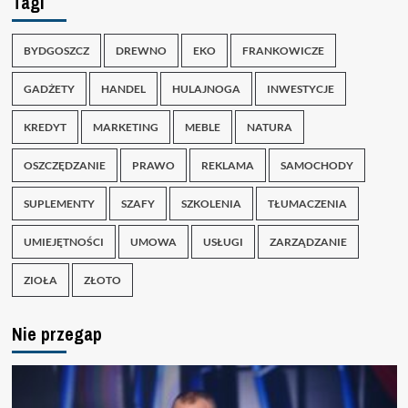
Tagi
BYDGOSZCZ
DREWNO
EKO
FRANKOWICZE
GADŻETY
HANDEL
HULAJNOGA
INWESTYCJE
KREDYT
MARKETING
MEBLE
NATURA
OSZCZĘDZANIE
PRAWO
REKLAMA
SAMOCHODY
SUPLEMENTY
SZAFY
SZKOLENIA
TŁUMACZENIA
UMIEJĘTNOŚCI
UMOWA
USŁUGI
ZARZĄDZANIE
ZIOŁA
ZŁOTO
Nie przegap