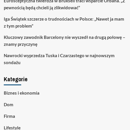
Eurosceptyczna twierdza w Brukseli traci wsparcie Orbána. „Z
pewnością będą chcieli ją zlikwidować”
Iga Świątek szczerze o trudnościach w Polsce: „Nawet ja mam
z tym problem”
Kluczowy zawodnik Barcelony nie wyszedł na drugą połowę –
znamy przyczynę
Nawrocki wyprzedza Tuska i Czarzastego w najnowszym
sondażu
Kategorie
Biznes i ekonomia
Dom
Firma
Lifestyle