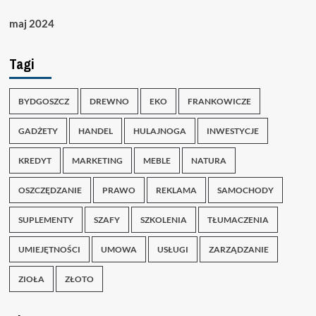
maj 2024
Tagi
BYDGOSZCZ
DREWNO
EKO
FRANKOWICZE
GADŻETY
HANDEL
HULAJNOGA
INWESTYCJE
KREDYT
MARKETING
MEBLE
NATURA
OSZCZĘDZANIE
PRAWO
REKLAMA
SAMOCHODY
SUPLEMENTY
SZAFY
SZKOLENIA
TŁUMACZENIA
UMIEJĘTNOŚCI
UMOWA
USŁUGI
ZARZĄDZANIE
ZIOŁA
ZŁOTO