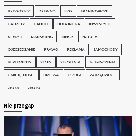
BYDGOSZCZ
DREWNO
EKO
FRANKOWICZE
GADŻETY
HANDEL
HULAJNOGA
INWESTYCJE
KREDYT
MARKETING
MEBLE
NATURA
OSZCZĘDZANIE
PRAWO
REKLAMA
SAMOCHODY
SUPLEMENTY
SZAFY
SZKOLENIA
TŁUMACZENIA
UMIEJĘTNOŚCI
UMOWA
USŁUGI
ZARZĄDZANIE
ZIOŁA
ZŁOTO
Nie przegap