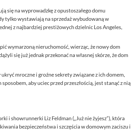
dują się na wyprowadzkę z opustoszałego domu
dy tylko wystawiają na sprzedaż wybudowaną w
jednej z najbardziej prestiżowych dzielnic Los Angeles,
kupić wymarzoną nieruchomość, wierząc, że nowy dom
dążyli się już jednak przekonać na własnej skórze, że dom
 ukryć mroczne i groźne sekrety związane z ich domem,
 sposobem, aby uciec przed przeszłością, jest stanąć z nią
i i showrunnerki Liz Feldman („Już nie żyjesz”), która
kiwania bezpieczeństwa i szczęścia w domowym zaciszu i