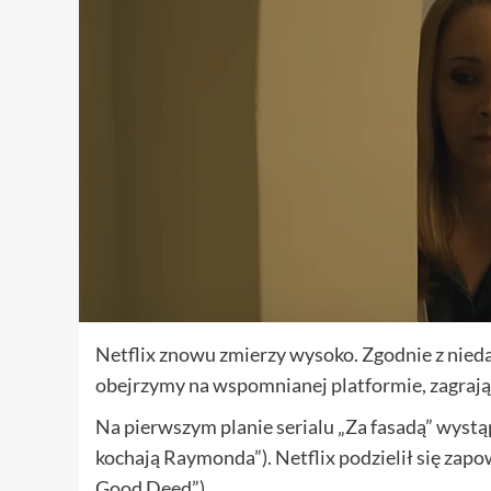
Netflix znowu zmierzy wysoko. Zgodnie z nie
obejrzymy na wspomnianej platformie, zagrają
Na pierwszym planie serialu „Za fasadą” wystą
kochają Raymonda”). Netflix podzielił się zapo
Good Deed”).