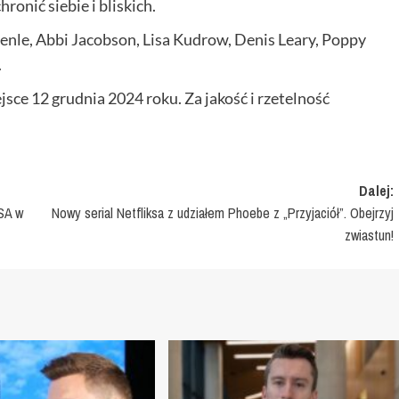
ronić siebie i bliskich.
benle, Abbi Jacobson, Lisa Kudrow, Denis Leary, Poppy
.
jsce 12 grudnia 2024 roku. Za jakość i rzetelność
Dalej:
USA w
Nowy serial Netfliksa z udziałem Phoebe z „Przyjaciół”. Obejrzyj
zwiastun!