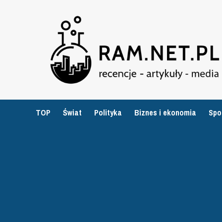
Przejdź
do
treści
TOP
Świat
Polityka
Biznes i ekonomia
Spo