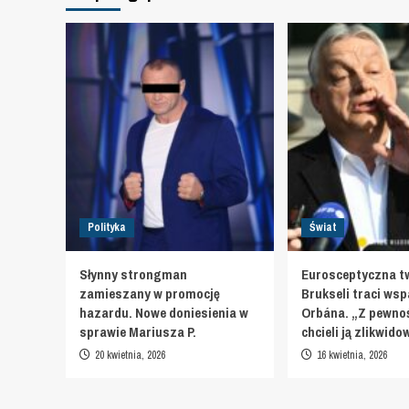
Polityka
Świat
Słynny strongman
Eurosceptyczna t
zamieszany w promocję
Brukseli traci wsp
hazardu. Nowe doniesienia w
Orbána. „Z pewnoś
sprawie Mariusza P.
chcieli ją zlikwid
20 kwietnia, 2026
16 kwietnia, 2026