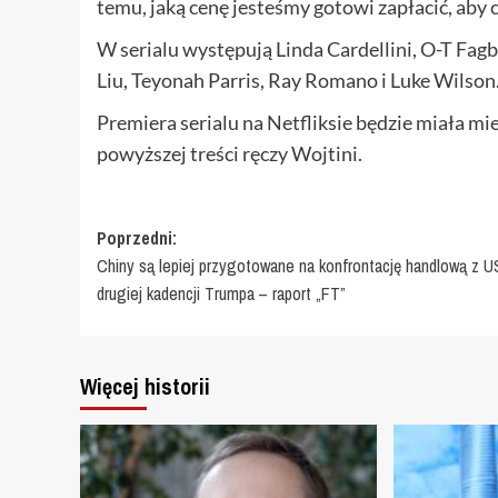
temu, jaką cenę jesteśmy gotowi zapłacić, aby ch
W serialu występują Linda Cardellini, O-T Fag
Liu, Teyonah Parris, Ray Romano i Luke Wilson
Premiera serialu na Netfliksie będzie miała mie
powyższej treści ręczy Wojtini.
Zobacz
Poprzedni:
Chiny są lepiej przygotowane na konfrontację handlową z 
wpisy
drugiej kadencji Trumpa – raport „FT”
Więcej historii