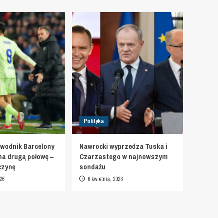
Polityka
wodnik Barcelony
Nawrocki wyprzedza Tuska i
na drugą połowę –
Czarzastego w najnowszym
czynę
sondażu
26
6 kwietnia, 2026