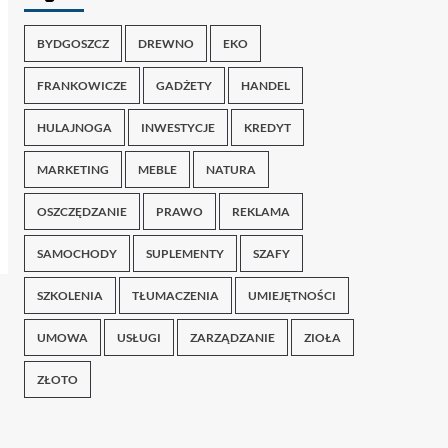
BYDGOSZCZ
DREWNO
EKO
FRANKOWICZE
GADŻETY
HANDEL
HULAJNOGA
INWESTYCJE
KREDYT
MARKETING
MEBLE
NATURA
OSZCZĘDZANIE
PRAWO
REKLAMA
SAMOCHODY
SUPLEMENTY
SZAFY
SZKOLENIA
TŁUMACZENIA
UMIEJĘTNOŚCI
UMOWA
USŁUGI
ZARZĄDZANIE
ZIOŁA
ZŁOTO