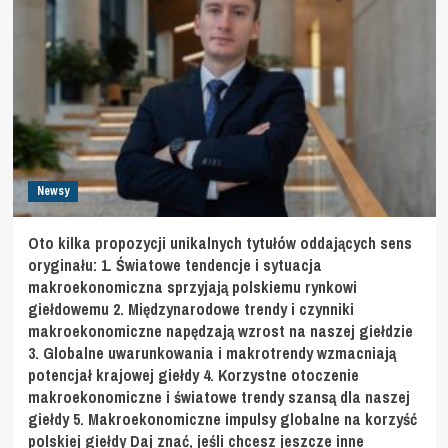
Newsy
Oto kilka propozycji unikalnych tytułów oddających sens
oryginału: 1. Światowe tendencje i sytuacja
makroekonomiczna sprzyjają polskiemu rynkowi
giełdowemu 2. Międzynarodowe trendy i czynniki
makroekonomiczne napędzają wzrost na naszej giełdzie
3. Globalne uwarunkowania i makrotrendy wzmacniają
potencjał krajowej giełdy 4. Korzystne otoczenie
makroekonomiczne i światowe trendy szansą dla naszej
giełdy 5. Makroekonomiczne impulsy globalne na korzyść
polskiej giełdy Daj znać, jeśli chcesz jeszcze inne