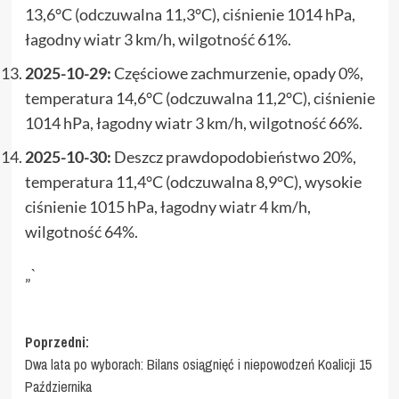
13,6°C (odczuwalna 11,3°C), ciśnienie 1014 hPa,
łagodny wiatr 3 km/h, wilgotność 61%.
2025-10-29:
Częściowe zachmurzenie, opady 0%,
temperatura 14,6°C (odczuwalna 11,2°C), ciśnienie
1014 hPa, łagodny wiatr 3 km/h, wilgotność 66%.
2025-10-30:
Deszcz prawdopodobieństwo 20%,
temperatura 11,4°C (odczuwalna 8,9°C), wysokie
ciśnienie 1015 hPa, łagodny wiatr 4 km/h,
wilgotność 64%.
„`
Zobacz
Poprzedni:
Dwa lata po wyborach: Bilans osiągnięć i niepowodzeń Koalicji 15
wpisy
Października