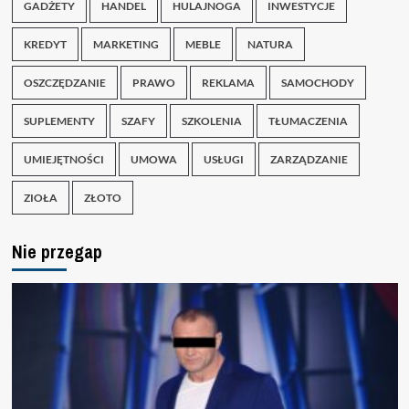
GADŻETY
HANDEL
HULAJNOGA
INWESTYCJE
KREDYT
MARKETING
MEBLE
NATURA
OSZCZĘDZANIE
PRAWO
REKLAMA
SAMOCHODY
SUPLEMENTY
SZAFY
SZKOLENIA
TŁUMACZENIA
UMIEJĘTNOŚCI
UMOWA
USŁUGI
ZARZĄDZANIE
ZIOŁA
ZŁOTO
Nie przegap