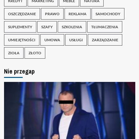
KREDYT
MARKETING
MEBLE
NATURA
OSZCZĘDZANIE
PRAWO
REKLAMA
SAMOCHODY
SUPLEMENTY
SZAFY
SZKOLENIA
TŁUMACZENIA
UMIEJĘTNOŚCI
UMOWA
USŁUGI
ZARZĄDZANIE
ZIOŁA
ZŁOTO
Nie przegap