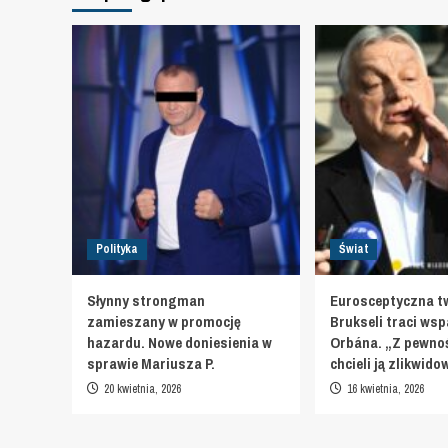
Polityka
Świat
Słynny strongman
Eurosceptyczna t
zamieszany w promocję
Brukseli traci wsp
hazardu. Nowe doniesienia w
Orbána. „Z pewnoś
sprawie Mariusza P.
chcieli ją zlikwid
20 kwietnia, 2026
16 kwietnia, 2026