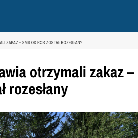
LI ZAKAZ – SMS OD RCB ZOSTAŁ ROZESŁANY
wia otrzymali zakaz –
ł rozesłany