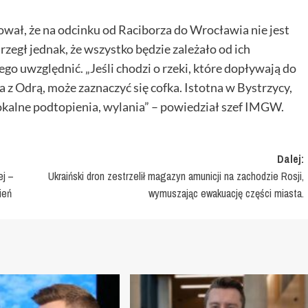
ał, że na odcinku od Raciborza do Wrocławia nie jest
zegł jednak, że wszystko będzie zależało od ich
ego uwzględnić. „Jeśli chodzi o rzeki, które dopływają do
a z Odrą, może zaznaczyć się cofka. Istotna w Bystrzycy,
lokalne podtopienia, wylania” – powiedział szef IMGW.
Dalej:
ej –
Ukraiński dron zestrzelił magazyn amunicji na zachodzie Rosji,
ień
wymuszając ewakuację części miasta.