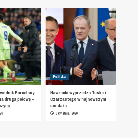
Polityka
wodnik Barcelony
Nawrocki wyprzedza Tuska i
na drugą połowę –
Czarzastego w najnowszym
czynę
sondażu
26
6 kwietnia, 2026