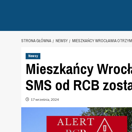
STRONA GŁÓWNA
NEWSY
MIESZKAŃCY WROCŁAWIA OTRZYMA
Newsy
Mieszkańcy Wrocła
SMS od RCB zosta
17 września, 2024