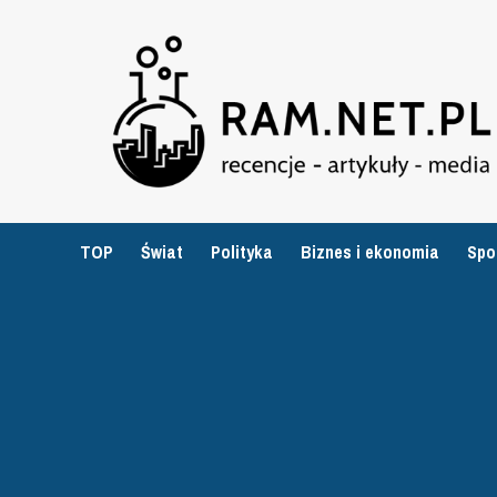
Przejdź
do
treści
TOP
Świat
Polityka
Biznes i ekonomia
Spo