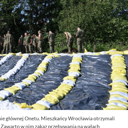
ronie głównej Onetu. Mieszkańcy Wrocławia otrzymali
 Zawarto w nim zakaz przebywania na wałach