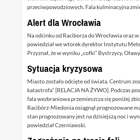
przeciwpowodziowych. Fala kulminacyjna zmie
Alert dla Wrocławia
Na odcinku od Raciborza do Wrocławia oraz w 
powiedział we wtorek dyrektor Instytutu Mete
Przyznał, że w wyniku „cofki” Bystrzycy, Oławy
Sytuacja kryzysowa
Miasto zostało odcięte od świata. Centrum zos
katastrofa” [RELACJA NA ŻYWO]. Podczas posi
fala wezbraniowa przemieszcza się poniżej zbio
Racibórz-Miedonia osiągnął prognozowane ma
stan prognozowany jest na dzisiejszą noc i wyn
powiedział Czerniawski.