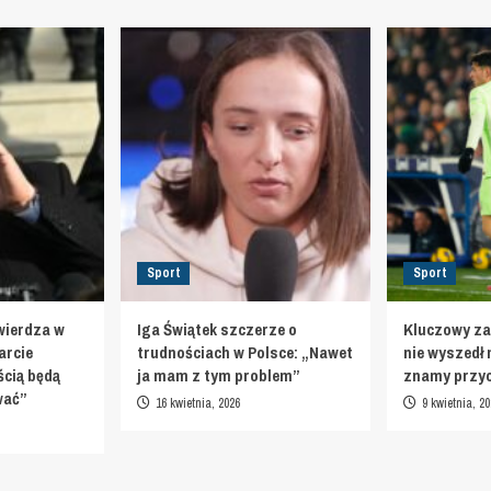
Sport
Sport
wierdza w
Iga Świątek szczerze o
Kluczowy za
arcie
trudnościach w Polsce: „Nawet
nie wyszedł 
cią będą
ja mam z tym problem”
znamy przy
ować”
16 kwietnia, 2026
9 kwietnia, 20