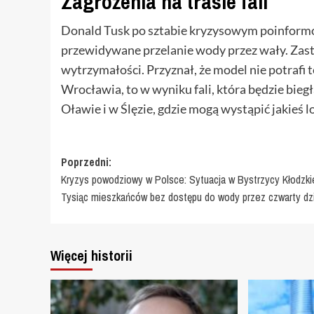
Zagrożenia na trasie fali
Donald Tusk po sztabie kryzysowym poinformow
przewidywane przelanie wody przez wały. Zastr
wytrzymałości. Przyznał, że model nie potrafi t
Wrocławia, to w wyniku fali, która będzie biegł
Oławie i w Ślęzie, gdzie mogą wystąpić jakieś 
Zobacz
Poprzedni:
Kryzys powodziowy w Polsce: Sytuacja w Bystrzycy Kłodzki
wpisy
Tysiąc mieszkańców bez dostępu do wody przez czwarty dz
Więcej historii