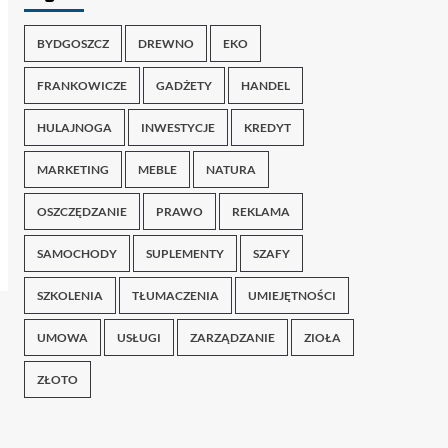
BYDGOSZCZ
DREWNO
EKO
FRANKOWICZE
GADŻETY
HANDEL
HULAJNOGA
INWESTYCJE
KREDYT
MARKETING
MEBLE
NATURA
OSZCZĘDZANIE
PRAWO
REKLAMA
SAMOCHODY
SUPLEMENTY
SZAFY
SZKOLENIA
TŁUMACZENIA
UMIEJĘTNOŚCI
UMOWA
USŁUGI
ZARZĄDZANIE
ZIOŁA
ZŁOTO