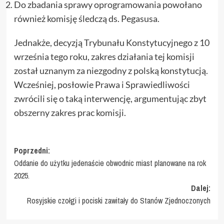
Do zbadania sprawy oprogramowania powołano
również komisję śledczą ds. Pegasusa.
Jednakże, decyzją Trybunału Konstytucyjnego z 10
września tego roku, zakres działania tej komisji
został uznanym za niezgodny z polską konstytucją.
Wcześniej, posłowie Prawa i Sprawiedliwości
zwrócili się o taką interwencję, argumentując zbyt
obszerny zakres prac komisji.
Zobacz
Poprzedni:
Oddanie do użytku jedenaście obwodnic miast planowane na rok
wpisy
2025.
Dalej:
Rosyjskie czołgi i pociski zawitały do Stanów Zjednoczonych