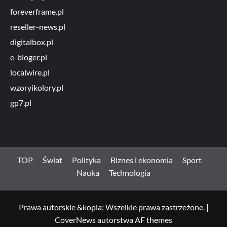
foreverframe.pl
reseller-news.pl
digitalbox.pl
e-bloger.pl
localwire.pl
wzoryikolory.pl
gp7.pl
TOP
Świat
Polityka
Biznes i ekonomia
Sport
Nauka
Technologia
Prawa autorskie &kopia; Wszelkie prawa zastrzeżone.
|
CoverNews
autorstwa AF themes