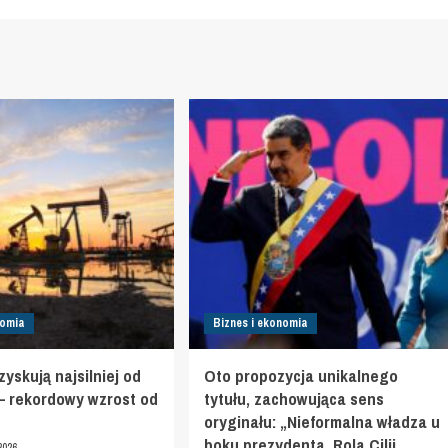
nomia
Biznes i ekonomia
yskują najsilniej od
Oto propozycja unikalnego
 – rekordowy wzrost od
tytułu, zachowująca sens
oryginału: „Nieformalna władza u
boku prezydenta. Rola Cilii
2026