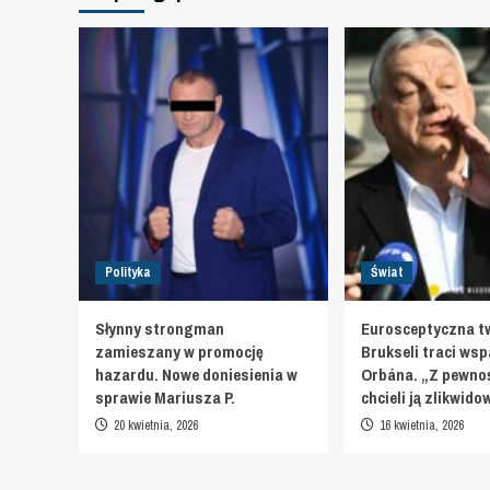
Polityka
Świat
Słynny strongman
Eurosceptyczna t
zamieszany w promocję
Brukseli traci wsp
hazardu. Nowe doniesienia w
Orbána. „Z pewnoś
sprawie Mariusza P.
chcieli ją zlikwid
20 kwietnia, 2026
16 kwietnia, 2026