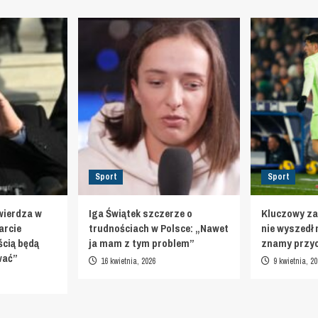
Sport
Sport
wierdza w
Iga Świątek szczerze o
Kluczowy za
arcie
trudnościach w Polsce: „Nawet
nie wyszedł 
cią będą
ja mam z tym problem”
znamy przy
ować”
16 kwietnia, 2026
9 kwietnia, 20