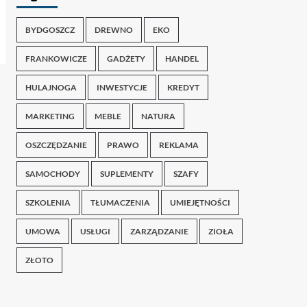
BYDGOSZCZ
DREWNO
EKO
FRANKOWICZE
GADŻETY
HANDEL
HULAJNOGA
INWESTYCJE
KREDYT
MARKETING
MEBLE
NATURA
OSZCZĘDZANIE
PRAWO
REKLAMA
SAMOCHODY
SUPLEMENTY
SZAFY
SZKOLENIA
TŁUMACZENIA
UMIEJĘTNOŚCI
UMOWA
USŁUGI
ZARZĄDZANIE
ZIOŁA
ZŁOTO