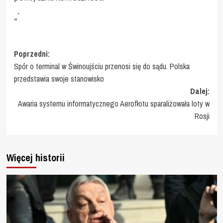
„`
Zobacz
Poprzedni:
Spór o terminal w Świnoujściu przenosi się do sądu. Polska
wpisy
przedstawia swoje stanowisko
Dalej:
Awaria systemu informatycznego Aerofłotu sparaliżowała loty w
Rosji
Więcej historii