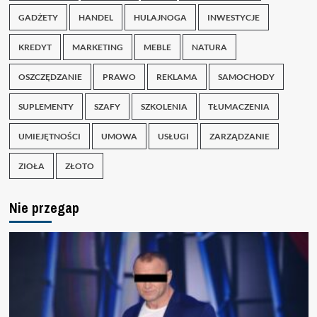
GADŻETY
HANDEL
HULAJNOGA
INWESTYCJE
KREDYT
MARKETING
MEBLE
NATURA
OSZCZĘDZANIE
PRAWO
REKLAMA
SAMOCHODY
SUPLEMENTY
SZAFY
SZKOLENIA
TŁUMACZENIA
UMIEJĘTNOŚCI
UMOWA
USŁUGI
ZARZĄDZANIE
ZIOŁA
ZŁOTO
Nie przegap