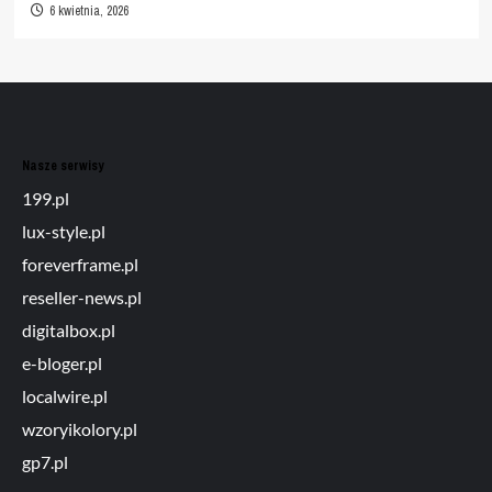
6 kwietnia, 2026
Nasze serwisy
199.pl
lux-style.pl
foreverframe.pl
reseller-news.pl
digitalbox.pl
e-bloger.pl
localwire.pl
wzoryikolory.pl
gp7.pl