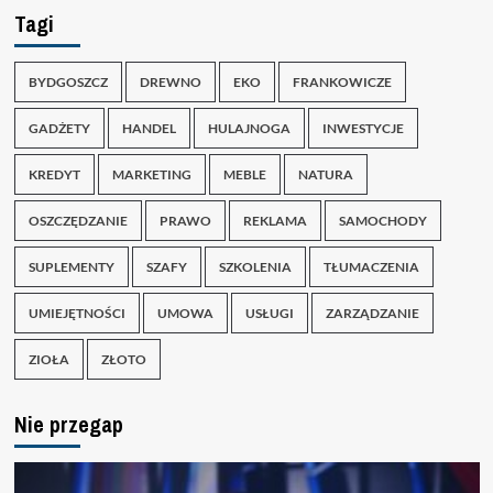
Tagi
BYDGOSZCZ
DREWNO
EKO
FRANKOWICZE
GADŻETY
HANDEL
HULAJNOGA
INWESTYCJE
KREDYT
MARKETING
MEBLE
NATURA
OSZCZĘDZANIE
PRAWO
REKLAMA
SAMOCHODY
SUPLEMENTY
SZAFY
SZKOLENIA
TŁUMACZENIA
UMIEJĘTNOŚCI
UMOWA
USŁUGI
ZARZĄDZANIE
ZIOŁA
ZŁOTO
Nie przegap