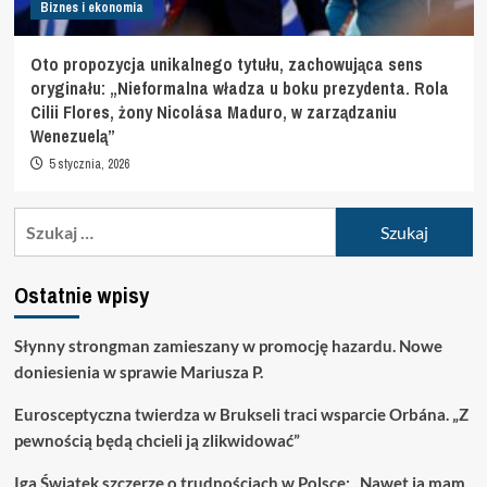
Biznes i ekonomia
Oto propozycja unikalnego tytułu, zachowująca sens
oryginału: „Nieformalna władza u boku prezydenta. Rola
Cilii Flores, żony Nicolása Maduro, w zarządzaniu
Wenezuelą”
5 stycznia, 2026
Szukaj:
Ostatnie wpisy
Słynny strongman zamieszany w promocję hazardu. Nowe
doniesienia w sprawie Mariusza P.
Eurosceptyczna twierdza w Brukseli traci wsparcie Orbána. „Z
pewnością będą chcieli ją zlikwidować”
Iga Świątek szczerze o trudnościach w Polsce: „Nawet ja mam