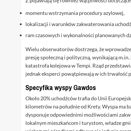
Z pojawiają się również wątpliwości dotyczące
momentu wstrzymania procedury azylowej,
lokalizacji i warunków zakwaterowania uchod
ram czasowych i wykonalności planowanych dz
Wielu obserwatorów dostrzega, że wprowadze
presję społeczną i polityczną, wynikającą m.in.
katastrofa kolejowa w Tempi. Rząd przedstawia
jednak eksperci powątpiewają w ich trwałość
Specyfika wyspy Gawdos
Około 20% uchodźców trafia do Unii Europejsk
kilometrów na południe od Krety. Wyspa ma bar
dysponuje odpowiednimi możliwościami zakwa
lokalnym mieszkańcom i turystom, władze gmin
większymi ośrodkami odbywa się jedynie prom