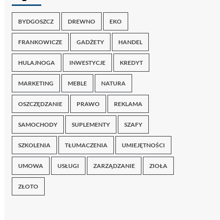
BYDGOSZCZ
DREWNO
EKO
FRANKOWICZE
GADŻETY
HANDEL
HULAJNOGA
INWESTYCJE
KREDYT
MARKETING
MEBLE
NATURA
OSZCZĘDZANIE
PRAWO
REKLAMA
SAMOCHODY
SUPLEMENTY
SZAFY
SZKOLENIA
TŁUMACZENIA
UMIEJĘTNOŚCI
UMOWA
USŁUGI
ZARZĄDZANIE
ZIOŁA
ZŁOTO