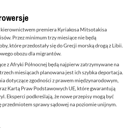
rowersje
d kierownictwem premiera Kyriakosa Mitsotakisa
isów. Przez minimum trzy miesiące nie będą
y, które przedostały się do Grecji morską drogą z Libii.
owego obozu dla migrantów.
ce z Afryki Północnej będą najpierw zatrzymywane na
trzech miesiącach planowana jest ich szybka deportacja.
nia dotyczące zgodności z prawem międzynarodowym,
oraz Kartą Praw Podstawowych UE, które gwarantują
yl. Eksperci podkreślają, że nowe przepisy mogą być
się przedmiotem sprawy sądowej na poziomie unijnym.