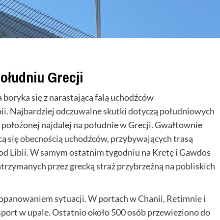
ołudniu Grecji
 boryka się z narastającą falą uchodźców
ii. Najbardziej odczuwalne skutki dotyczą południowych
 położonej najdalej na południe w Grecji. Gwałtownie
ącą się obecnością uchodźców, przybywających trasą
od Libii. W samym ostatnim tygodniu na Kretę i Gawdos
trzymanych przez grecką straż przybrzeżną na pobliskich
 opanowaniem sytuacji. W portach w Chanii, Retimnie i
nsport w upale. Ostatnio około 500 osób przewieziono do