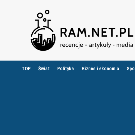
Przejdź
do
treści
TOP
Świat
Polityka
Biznes i ekonomia
Spo