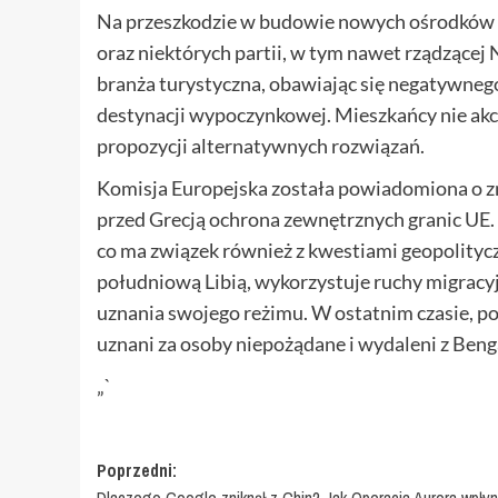
Na przeszkodzie w budowie nowych ośrodków d
oraz niektórych partii, w tym nawet rządzące
branża turystyczna, obawiając się negatywnego
destynacji wypoczynkowej. Mieszkańcy nie akc
propozycji alternatywnych rozwiązań.
Komisja Europejska została powiadomiona o zm
przed Grecją ochrona zewnętrznych granic UE. 
co ma związek również z kwestiami geopolitycz
południową Libią, wykorzystuje ruchy migracy
uznania swojego reżimu. W ostatnim czasie, podc
uznani za osoby niepożądane i wydaleni z Benga
„`
Zobacz
Poprzedni:
Dlaczego Google zniknął z Chin? Jak Operacja Aurora wpłyn