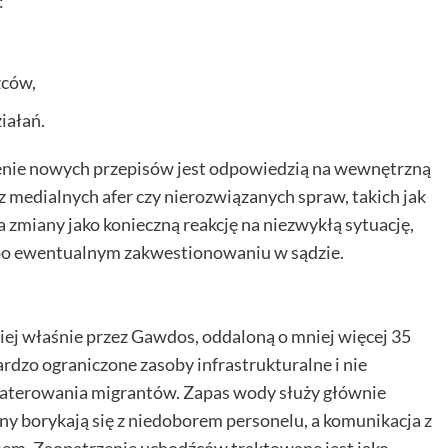
:
źców,
iałań.
nie nowych przepisów jest odpowiedzią na wewnętrzną
 z medialnych afer czy nierozwiązanych spraw, takich jak
 zmiany jako konieczną reakcję na niezwykłą sytuację,
 po ewentualnym zakwestionowaniu w sądzie.
iej właśnie przez Gawdos, oddaloną o mniej więcej 35
dzo ograniczone zasoby infrastrukturalne i nie
terowania migrantów. Zapas wody służy głównie
y borykają się z niedoborem personelu, a komunikacja z
em. Zaopatrzenie uchodźców traktowane jest jako