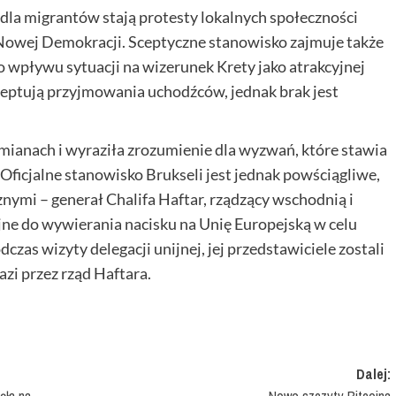
la migrantów stają protesty lokalnych społeczności
j Nowej Demokracji. Sceptyczne stanowisko zajmuje także
 wpływu sytuacji na wizerunek Krety jako atrakcyjnej
eptują przyjmowania uchodźców, jednak brak jest
ianach i wyraziła zrozumienie dla wyzwań, które stawia
Oficjalne stanowisko Brukseli jest jednak powściągliwe,
nymi – generał Chalifa Haftar, rządzący wschodnią i
jne do wywierania nacisku na Unię Europejską w celu
zas wizyty delegacji unijnej, jej przedstawiciele zostali
zi przez rząd Haftara.
Dalej:
ęła na
Nowe szczyty Bitcoina