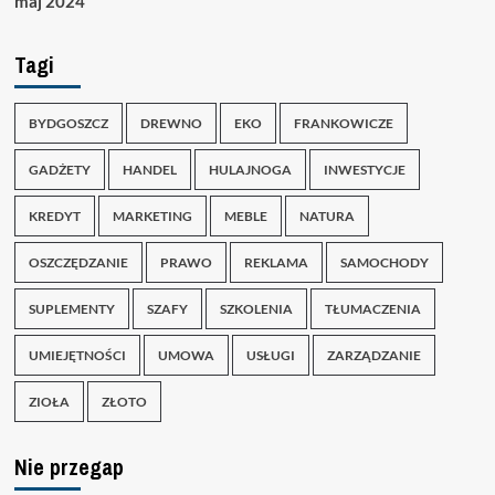
maj 2024
Tagi
BYDGOSZCZ
DREWNO
EKO
FRANKOWICZE
GADŻETY
HANDEL
HULAJNOGA
INWESTYCJE
KREDYT
MARKETING
MEBLE
NATURA
OSZCZĘDZANIE
PRAWO
REKLAMA
SAMOCHODY
SUPLEMENTY
SZAFY
SZKOLENIA
TŁUMACZENIA
UMIEJĘTNOŚCI
UMOWA
USŁUGI
ZARZĄDZANIE
ZIOŁA
ZŁOTO
Nie przegap