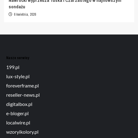
Nawrocki wyprzedza Tuska i Czarzastego w najnowszym
sondażu
6 kwietnia, 2026
Nasze serwisy
199.pl
lux-style.pl
foreverframe.pl
reseller-news.pl
digitalbox.pl
e-bloger.pl
localwire.pl
wzoryikolory.pl