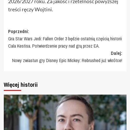
2026/2027 roku. Za jakość i rzetelność powyższej
treści ręczy Wojtini.
Zobacz
Poprzedni:
Gra Star Wars Jedi: Fallen Order 3 będzie ostatnią częścią historii
wpisy
Cala Kestisa. Potwierdzenie pracy nad grą przez EA.
Dalej:
Nowy zwiastun gry Disney Epic Mickey: Rebrushed już wkrótce!
Więcej historii