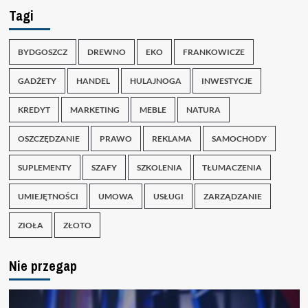
Tagi
BYDGOSZCZ
DREWNO
EKO
FRANKOWICZE
GADŻETY
HANDEL
HULAJNOGA
INWESTYCJE
KREDYT
MARKETING
MEBLE
NATURA
OSZCZĘDZANIE
PRAWO
REKLAMA
SAMOCHODY
SUPLEMENTY
SZAFY
SZKOLENIA
TŁUMACZENIA
UMIEJĘTNOŚCI
UMOWA
USŁUGI
ZARZĄDZANIE
ZIOŁA
ZŁOTO
Nie przegap