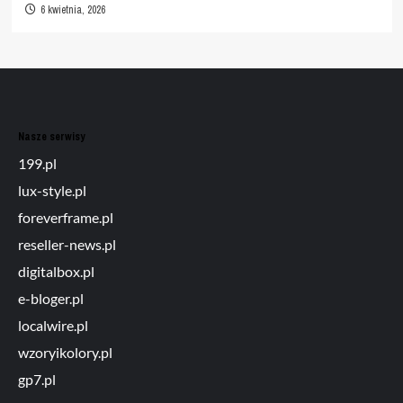
6 kwietnia, 2026
Nasze serwisy
199.pl
lux-style.pl
foreverframe.pl
reseller-news.pl
digitalbox.pl
e-bloger.pl
localwire.pl
wzoryikolory.pl
gp7.pl