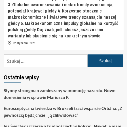
3. Globalne uwarunkowania i makrotrendy wzmacniają
potencjał krajowej giełdy 4. Korzystne otoczenie
makroekonomiczne i światowe trendy szansą dla naszej
giełdy 5. Makroekonomiczne impulsy globalne na korzyść
polskiej giełdy Daj znać, jeśli chcesz jeszcze inne
warianty lub skupienie się na konkretnym słowie.
12 stycznia, 2026
Szukaj:
Ostatnie wpisy
Słynny strongman zamieszany w promocję hazardu. Nowe
doniesienia w sprawie Mariusza P.
Eurosceptyczna twierdza w Brukseli traci wsparcie Orbána. „Z
pewnością będą chcieli ją zlikwidować”
Iga Świątek szczerze o trudnościach w Polsce: „Nawet ja mam