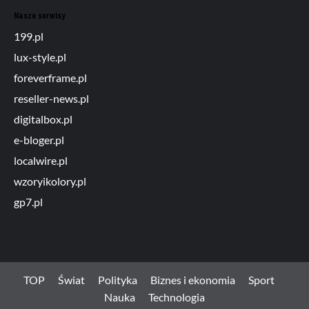
Nasze serwisy
199.pl
lux-style.pl
foreverframe.pl
reseller-news.pl
digitalbox.pl
e-bloger.pl
localwire.pl
wzoryikolory.pl
gp7.pl
TOP
Świat
Polityka
Biznes i ekonomia
Sport
Nauka
Technologia