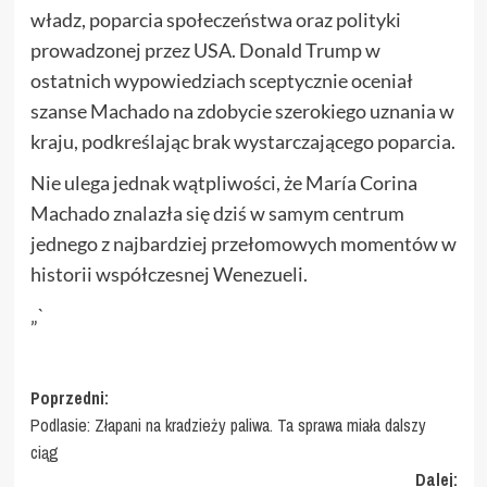
władz, poparcia społeczeństwa oraz polityki
prowadzonej przez USA. Donald Trump w
ostatnich wypowiedziach sceptycznie oceniał
szanse Machado na zdobycie szerokiego uznania w
kraju, podkreślając brak wystarczającego poparcia.
Nie ulega jednak wątpliwości, że María Corina
Machado znalazła się dziś w samym centrum
jednego z najbardziej przełomowych momentów w
historii współczesnej Wenezueli.
„`
Zobacz
Poprzedni:
Podlasie: Złapani na kradzieży paliwa. Ta sprawa miała dalszy
wpisy
ciąg
Dalej: