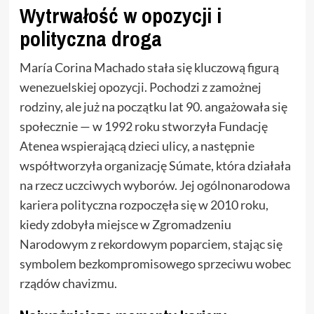
Wytrwałość w opozycji i
polityczna droga
María Corina Machado stała się kluczową figurą
wenezuelskiej opozycji. Pochodzi z zamożnej
rodziny, ale już na początku lat 90. angażowała się
społecznie — w 1992 roku stworzyła Fundację
Atenea wspierającą dzieci ulicy, a następnie
współtworzyła organizację Súmate, która działała
na rzecz uczciwych wyborów. Jej ogólnonarodowa
kariera polityczna rozpoczęła się w 2010 roku,
kiedy zdobyła miejsce w Zgromadzeniu
Narodowym z rekordowym poparciem, stając się
symbolem bezkompromisowego sprzeciwu wobec
rządów chavizmu.