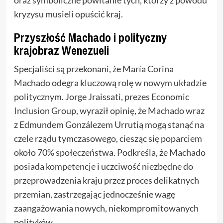
oraz symboliczne powitanie tych, którzy z powodu
kryzysu musieli opuścić kraj.
Przyszłość Machado i polityczny
krajobraz Wenezueli
Specjaliści są przekonani, że María Corina
Machado odegra kluczową rolę w nowym układzie
politycznym. Jorge Jraissati, prezes Economic
Inclusion Group, wyraził opinię, że Machado wraz
z Edmundem Gonzálezem Urrutią mogą stanąć na
czele rządu tymczasowego, ciesząc się poparciem
około 70% społeczeństwa. Podkreśla, że Machado
posiada kompetencje i uczciwość niezbędne do
przeprowadzenia kraju przez proces delikatnych
przemian, zastrzegając jednocześnie wagę
zaangażowania nowych, niekompromitowanych
polityków.