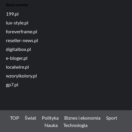
Nasze serwisy
199.pl
lux-style.pl
foreverframe.pl
reseller-news.pl
digitalbox.pl
e-bloger.pl
localwire.pl
wzoryikolory.pl
gp7.pl
TOP
Świat
Polityka
Biznes i ekonomia
Sport
Nauka
Technologia