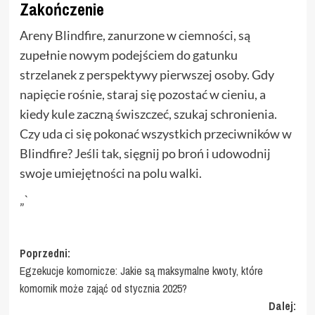
Zakończenie
Areny Blindfire, zanurzone w ciemności, są
zupełnie nowym podejściem do gatunku
strzelanek z perspektywy pierwszej osoby. Gdy
napięcie rośnie, staraj się pozostać w cieniu, a
kiedy kule zaczną świszczeć, szukaj schronienia.
Czy uda ci się pokonać wszystkich przeciwników w
Blindfire? Jeśli tak, sięgnij po broń i udowodnij
swoje umiejętności na polu walki.
„`
Zobacz
Poprzedni:
Egzekucje komornicze: Jakie są maksymalne kwoty, które
wpisy
komornik może zająć od stycznia 2025?
Dalej: