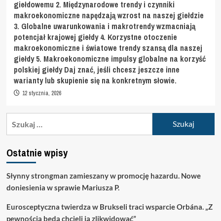
giełdowemu 2. Międzynarodowe trendy i czynniki
makroekonomiczne napędzają wzrost na naszej giełdzie
3. Globalne uwarunkowania i makrotrendy wzmacniają
potencjał krajowej giełdy 4. Korzystne otoczenie
makroekonomiczne i światowe trendy szansą dla naszej
giełdy 5. Makroekonomiczne impulsy globalne na korzyść
polskiej giełdy Daj znać, jeśli chcesz jeszcze inne
warianty lub skupienie się na konkretnym słowie.
12 stycznia, 2026
Szukaj:
Ostatnie wpisy
Słynny strongman zamieszany w promocję hazardu. Nowe
doniesienia w sprawie Mariusza P.
Eurosceptyczna twierdza w Brukseli traci wsparcie Orbána. „Z
pewnością będą chcieli ją zlikwidować”