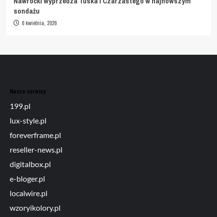
Nawrocki wyprzedza Tuska i Czarzastego w najnowszym
sondażu
6 kwietnia, 2026
Nasze serwisy
199.pl
lux-style.pl
foreverframe.pl
reseller-news.pl
digitalbox.pl
e-bloger.pl
localwire.pl
wzoryikolory.pl