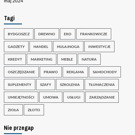
maj 2024
Tagi
BYDGOSZCZ
DREWNO
EKO
FRANKOWICZE
GADŻETY
HANDEL
HULAJNOGA
INWESTYCJE
KREDYT
MARKETING
MEBLE
NATURA
OSZCZĘDZANIE
PRAWO
REKLAMA
SAMOCHODY
SUPLEMENTY
SZAFY
SZKOLENIA
TŁUMACZENIA
UMIEJĘTNOŚCI
UMOWA
USŁUGI
ZARZĄDZANIE
ZIOŁA
ZŁOTO
Nie przegap