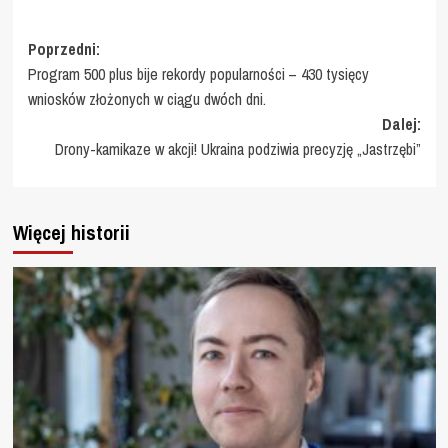
Zobacz
Poprzedni:
Program 500 plus bije rekordy popularności – 430 tysięcy
wpisy
wniosków złożonych w ciągu dwóch dni.
Dalej:
Drony-kamikaze w akcji! Ukraina podziwia precyzję „Jastrzębi”
Więcej historii