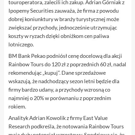
touroperatora, zalecili ich zakup. Adrian Górniak z
Ipopemy Securities zauważa, że firma z powodu
dobrej koniunktury w branży turystycznej może
zwiększać przychody, jednocześnie utrzymując
koszty w ryzach dzięki obniżkom cen paliwa
lotniczego.
BM Bank Pekao podniósł cenę docelową dla akcji
Rainbow Tours do 120 zł z poprzednich 60 zł, nadal
rekomendując „kupuj”. Dane sprzedażowe
wskazują, że nadchodzący sezon letni będzie dla
firmy bardzo udany, a przychody wzrosną co
najmniej o 20% w porównaniu z poprzednim
rokiem.
Analityk Adrian Kowolik z firmy East Value
Research podkreśla, że notowania Rainbow Tours
mają duży potencjał wzrostowy. Spodziewa się, że