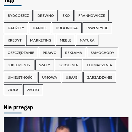
BYDGOSZCZ
DREWNO
EKO
FRANKOWICZE
GADŻETY
HANDEL
HULAJNOGA
INWESTYCJE
KREDYT
MARKETING
MEBLE
NATURA
OSZCZĘDZANIE
PRAWO
REKLAMA
SAMOCHODY
SUPLEMENTY
SZAFY
SZKOLENIA
TŁUMACZENIA
UMIEJĘTNOŚCI
UMOWA
USŁUGI
ZARZĄDZANIE
ZIOŁA
ZŁOTO
Nie przegap