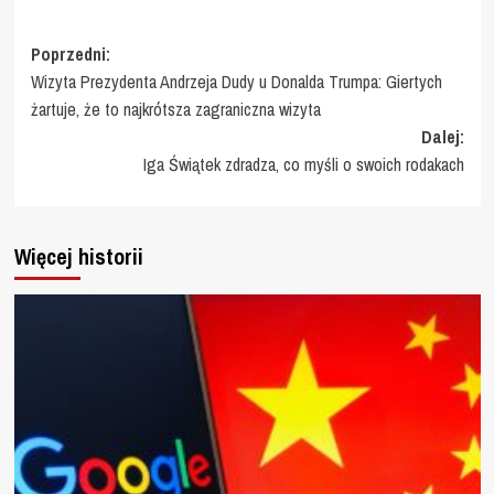
Zobacz
Poprzedni:
Wizyta Prezydenta Andrzeja Dudy u Donalda Trumpa: Giertych
wpisy
żartuje, że to najkrótsza zagraniczna wizyta
Dalej:
Iga Świątek zdradza, co myśli o swoich rodakach
Więcej historii