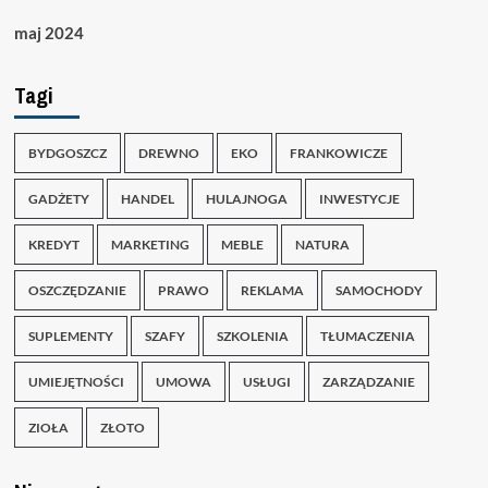
maj 2024
Tagi
BYDGOSZCZ
DREWNO
EKO
FRANKOWICZE
GADŻETY
HANDEL
HULAJNOGA
INWESTYCJE
KREDYT
MARKETING
MEBLE
NATURA
OSZCZĘDZANIE
PRAWO
REKLAMA
SAMOCHODY
SUPLEMENTY
SZAFY
SZKOLENIA
TŁUMACZENIA
UMIEJĘTNOŚCI
UMOWA
USŁUGI
ZARZĄDZANIE
ZIOŁA
ZŁOTO