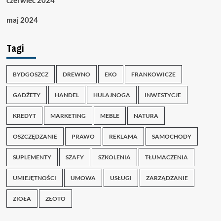
maj 2024
Tagi
BYDGOSZCZ
DREWNO
EKO
FRANKOWICZE
GADŻETY
HANDEL
HULAJNOGA
INWESTYCJE
KREDYT
MARKETING
MEBLE
NATURA
OSZCZĘDZANIE
PRAWO
REKLAMA
SAMOCHODY
SUPLEMENTY
SZAFY
SZKOLENIA
TŁUMACZENIA
UMIEJĘTNOŚCI
UMOWA
USŁUGI
ZARZĄDZANIE
ZIOŁA
ZŁOTO