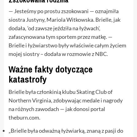
— Jesteśmy po prostu zszokowani — oznajmiła
siostra Justyny, Mariola Witkowska. Brielle, jak
dodała, 'od zawsze jeździła na łyżwach’,
zafascynowana tym sportem przez matkę. —
Brielle i łyżwiarstwo były właściwie całym życiem
mojej siostry – dodała w rozmowie z NBC.
Ważne fakty dotyczące
katastrofy
Brielle była członkinią klubu Skating Club of
Northern Virginia, zdobywając medale i nagrody
na różnych zawodach — jak donosi portal
theburn.com.
„Brielle była odważną łyżwiarką, znaną z pasji do