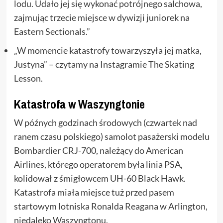
lodu. Udało jej się wykonać potrójnego salchowa,
zajmując trzecie miejsce w dywizji juniorek na
Eastern Sectionals.”
„W momencie katastrofy towarzyszyła jej matka,
Justyna” – czytamy na Instagramie The Skating
Lesson.
Katastrofa w Waszyngtonie
W późnych godzinach środowych (czwartek nad
ranem czasu polskiego) samolot pasażerski modelu
Bombardier CRJ-700, należący do American
Airlines, którego operatorem była linia PSA,
kolidował z śmigłowcem UH-60 Black Hawk.
Katastrofa miała miejsce tuż przed pasem
startowym lotniska Ronalda Reagana w Arlington,
niedaleko Waszyngtonu.