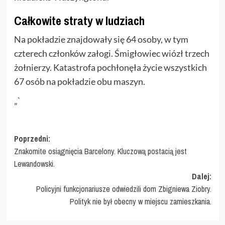
Całkowite straty w ludziach
Na pokładzie znajdowały się 64 osoby, w tym
czterech członków załogi. Śmigłowiec wiózł trzech
żołnierzy. Katastrofa pochłonęła życie wszystkich
67 osób na pokładzie obu maszyn.
„`
Zobacz
Poprzedni:
Znakomite osiągnięcia Barcelony. Kluczową postacią jest
wpisy
Lewandowski.
Dalej:
Policyjni funkcjonariusze odwiedzili dom Zbigniewa Ziobry.
Polityk nie był obecny w miejscu zamieszkania.