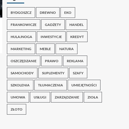
BYDGOSZCZ
DREWNO
EKO
FRANKOWICZE
GADŻETY
HANDEL
HULAJNOGA
INWESTYCJE
KREDYT
MARKETING
MEBLE
NATURA
OSZCZĘDZANIE
PRAWO
REKLAMA
SAMOCHODY
SUPLEMENTY
SZAFY
SZKOLENIA
TŁUMACZENIA
UMIEJĘTNOŚCI
UMOWA
USŁUGI
ZARZĄDZANIE
ZIOŁA
ZŁOTO