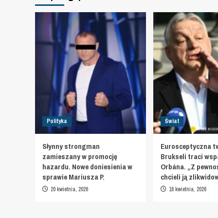
Polityka
Świat
Słynny strongman
Eurosceptyczna t
zamieszany w promocję
Brukseli traci wsp
hazardu. Nowe doniesienia w
Orbána. „Z pewnoś
sprawie Mariusza P.
chcieli ją zlikwid
20 kwietnia, 2026
16 kwietnia, 2026