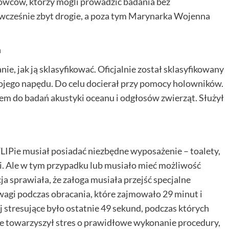
kowców, którzy mogli prowadzić badania bez
wcześnie zbyt drogie, a poza tym Marynarka Wojenna
ń
e, jak ją sklasyfikować. Oficjalnie został sklasyfikowany
wojego napędu. Do celu docierał przy pomocy holowników.
iem do badań akustyki oceanu i odgłosów zwierząt. Służył
Pie musiał posiadać niezbędne wyposażenie – toalety,
i. Ale w tym przypadku lub musiało mieć możliwość
 sprawiała, że załoga musiała przejść specjalne
wagi podczas obracania, które zajmowało 29 minut i
 stresujące było ostatnie 49 sekund, podczas których
 towarzyszył stres o prawidłowe wykonanie procedury,