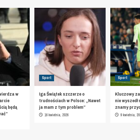
Sport
Sport
wierdza w
Iga Świątek szczerze o
Kluczowy za
arcie
trudnościach w Polsce: „Nawet
nie wyszedł 
cią będą
ja mam z tym problem”
znamy przy
ować”
16 kwietnia, 2026
9 kwietnia, 20