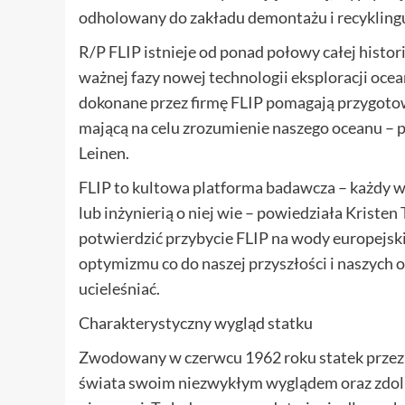
odholowany do zakładu demontażu i recyklingu,
R/P FLIP istnieje od ponad połowy całej histori
ważnej fazy nowej technologii eksploracji oce
dokonane przez firmę FLIP pomagają przygoto
mającą na celu zrozumienie naszego oceanu – p
Leinen.
FLIP to kultowa platforma badawcza – każdy w
lub inżynierią o niej wie – powiedziała Kristen
potwierdzić przybycie FLIP na wody europejskie.
optymizmu co do naszej przyszłości i naszych oc
ucieleśniać.
Charakterystyczny wygląd statku
Zwodowany w czerwcu 1962 roku statek przez ca
świata swoim niezwykłym wyglądem oraz zdolno