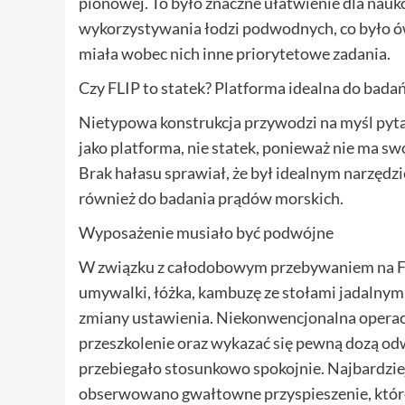
pionowej. To było znaczne ułatwienie dla nau
wykorzystywania łodzi podwodnych, co było ó
miała wobec nich inne priorytetowe zadania.
Czy FLIP to statek? Platforma idealna do bada
Nietypowa konstrukcja przywodzi na myśl pytani
jako platforma, nie statek, ponieważ nie ma s
Brak hałasu sprawiał, że był idealnym narzędz
również do badania prądów morskich.
Wyposażenie musiało być podwójne
W związku z całodobowym przebywaniem na FLI
umywalki, łóżka, kambuzę ze stołami jadalnym
zmiany ustawienia. Niekonwencjonalna operacja
przeszkolenie oraz wykazać się pewną dozą od
przebiegało stosunkowo spokojnie. Najbardziej
obserwowano gwałtowne przyspieszenie, które