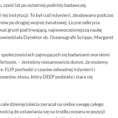
 sześć lat po ostatniej podróży badawczej.
i tej instytucji. To był cud inżynierii, zbudowany podczas
anów po drugiej wojnie światowej. Liczne odkrycia
wać grunt pod trwającą, najnowocześniejszą naukę
owiedziała Dyrektor ds. Oceanografii Scripps, Margaret
 społecznościach zajmujących się badaniami morskimi
 Tertoole. – Jesteśmy niesamowicie dumni, że możemy
 FLIP pochodzi z czasów odważnej inżynierii i
eanów, etosu, który DEEP podziela i stara się
łe dziesięciolecia zwracał na siebie uwagę całego
ścią do ustawiania się na środku oceanu w pozycji