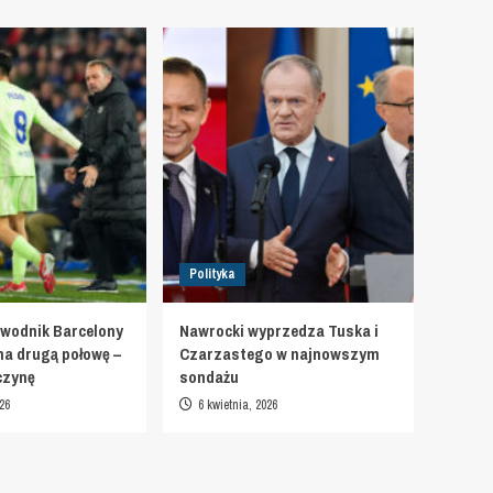
Polityka
wodnik Barcelony
Nawrocki wyprzedza Tuska i
na drugą połowę –
Czarzastego w najnowszym
czynę
sondażu
26
6 kwietnia, 2026