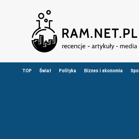
Przejdź
do
treści
TOP
Świat
Polityka
Biznes i ekonomia
Spo