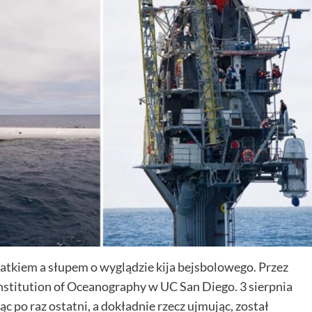
tatkiem a słupem o wyglądzie kija bejsbolowego. Przez
nstitution of Oceanography w UC San Diego. 3 sierpnia
c po raz ostatni, a dokładnie rzecz ujmując, został