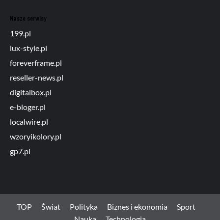
Nasze serwisy
199.pl
lux-style.pl
foreverframe.pl
reseller-news.pl
digitalbox.pl
e-bloger.pl
localwire.pl
wzoryikolory.pl
gp7.pl
TOP
Świat
Polityka
Biznes i ekonomia
Sport
Nauka
Technologia