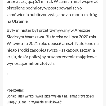
przekraczającą 6,1 mln zł. W zamian miał wspierać
określone podmioty w postępowaniach o
zamówienia publiczne związane z remontem dróg
na Ukrainie.
Były minister był przetrzymywany w Areszcie
Śledczym Warszawa-Białołęka od lipca 2020 roku.
W kwietniu 2021 roku opuścił areszt. Nałożono na
niego środki zapobiegawcze – zakaz opuszczania
kraju, dozór policyjny oraz poręczenie majątkowe
wynoszące milion złotych.
„`
Zobacz
Poprzedni:
Donald Tusk wyraził swoje przemyślenia na temat przyszłości
wpisy
Europy: „Czas to wyraźnie artukułować”