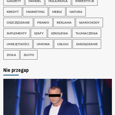
GADŻETY
HANDEL
HULAJNOGA
INWESTYCJE
KREDYT
MARKETING
MEBLE
NATURA
OSZCZĘDZANIE
PRAWO
REKLAMA
SAMOCHODY
SUPLEMENTY
SZAFY
SZKOLENIA
TŁUMACZENIA
UMIEJĘTNOŚCI
UMOWA
USŁUGI
ZARZĄDZANIE
ZIOŁA
ZŁOTO
Nie przegap