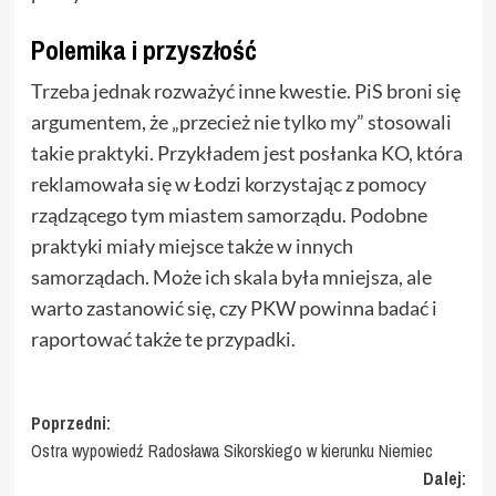
Polemika i przyszłość
Trzeba jednak rozważyć inne kwestie. PiS broni się
argumentem, że „przecież nie tylko my” stosowali
takie praktyki. Przykładem jest posłanka KO, która
reklamowała się w Łodzi korzystając z pomocy
rządzącego tym miastem samorządu. Podobne
praktyki miały miejsce także w innych
samorządach. Może ich skala była mniejsza, ale
warto zastanowić się, czy PKW powinna badać i
raportować także te przypadki.
Zobacz
Poprzedni:
Ostra wypowiedź Radosława Sikorskiego w kierunku Niemiec
wpisy
Dalej: