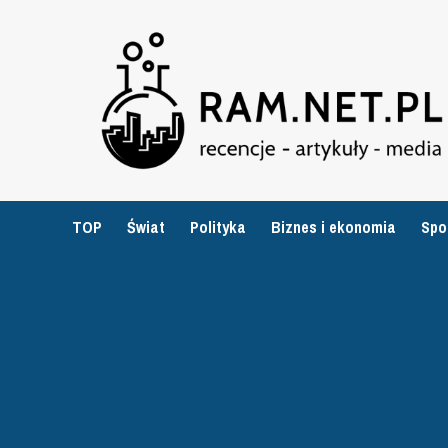
Przejdź
do
treści
TOP
Świat
Polityka
Biznes i ekonomia
Spo