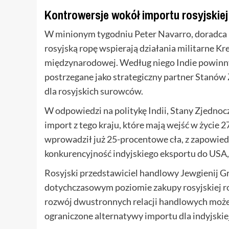
Kontrowersje wokół importu rosyjskiej
W minionym tygodniu Peter Navarro, doradca B
rosyjską ropę wspierają działania militarne Kre
międzynarodowej. Według niego Indie powinny
postrzegane jako strategiczny partner Stanów 
dla rosyjskich surowców.
W odpowiedzi na politykę Indii, Stany Zjedno
import z tego kraju, które mają wejść w życie 
wprowadził już 25-procentowe cła, z zapowied
konkurencyjność indyjskiego eksportu do USA, 
Rosyjski przedstawiciel handlowy Jewgienij G
dotychczasowym poziomie zakupy rosyjskiej ro
rozwój dwustronnych relacji handlowych może 
ograniczone alternatywy importu dla indyjskie