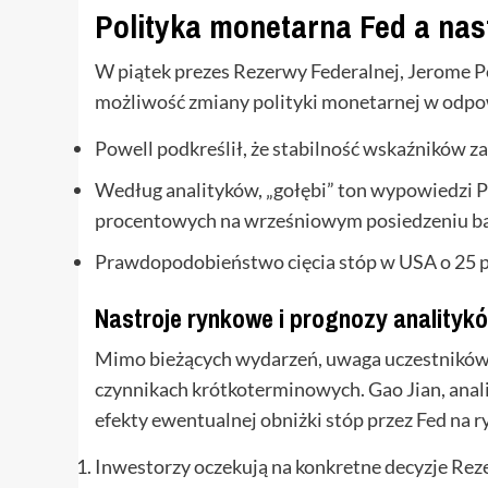
Polityka monetarna Fed a nas
W piątek prezes Rezerwy Federalnej, Jerome 
możliwość zmiany polityki monetarnej w odpow
Powell podkreślił, że stabilność wskaźników 
Według analityków, „gołębi” ton wypowiedzi P
procentowych na wrześniowym posiedzeniu ba
Prawdopodobieństwo cięcia stóp w USA o 25 p
Nastroje rynkowe i prognozy analityk
Mimo bieżących wydarzeń, uwaga uczestników 
czynnikach krótkoterminowych. Gao Jian, anal
efekty ewentualnej obniżki stóp przez Fed na r
Inwestorzy oczekują na konkretne decyzje Rez