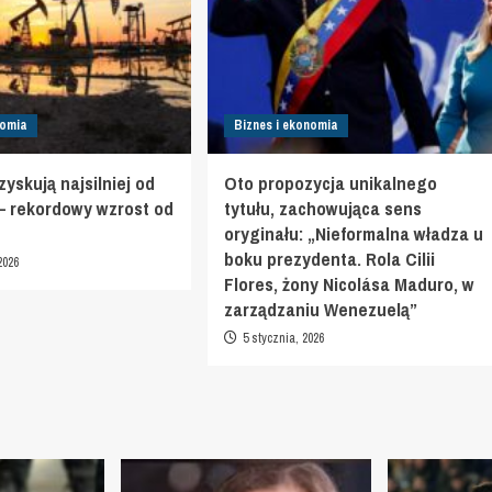
nomia
Biznes i ekonomia
yskują najsilniej od
Oto propozycja unikalnego
 – rekordowy wzrost od
tytułu, zachowująca sens
oryginału: „Nieformalna władza u
boku prezydenta. Rola Cilii
2026
Flores, żony Nicolása Maduro, w
zarządzaniu Wenezuelą”
5 stycznia, 2026