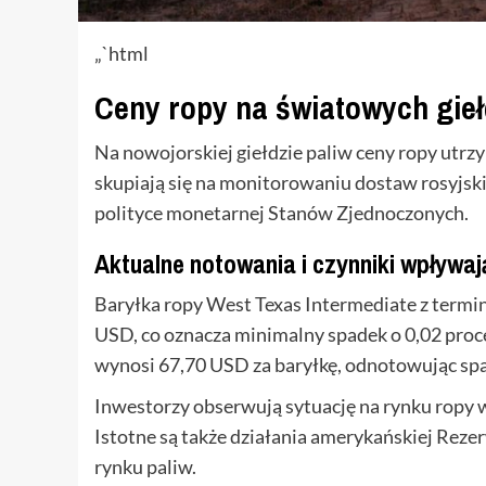
„`html
Ceny ropy na światowych gieł
Na nowojorskiej giełdzie paliw ceny ropy utrz
skupiają się na monitorowaniu dostaw rosyjski
polityce monetarnej Stanów Zjednoczonych.
Aktualne notowania i czynniki wpływaj
Baryłka ropy West Texas Intermediate z term
USD, co oznacza minimalny spadek o 0,02 proce
wynosi 67,70 USD za baryłkę, odnotowując spa
Inwestorzy obserwują sytuację na rynku ropy 
Istotne są także działania amerykańskiej Rezer
rynku paliw.