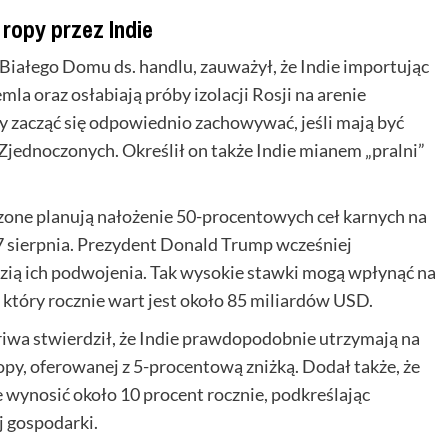
 ropy przez Indie
iałego Domu ds. handlu, zauważył, że Indie importując
mla oraz osłabiają próby izolacji Rosji na arenie
 zacząć się odpowiednio zachowywać, jeśli mają być
Zjednoczonych. Określił on także Indie mianem „pralni”
czone planują nałożenie 50-procentowych ceł karnych na
27 sierpnia. Prezydent Donald Trump wcześniej
zią ich podwojenia. Tak wysokie stawki mogą wpłynąć na
który rocznie wart jest około 85 miliardów USD.
riwa stwierdził, że Indie prawdopodobnie utrzymają na
py, oferowanej z 5-procentową zniżką. Dodał także, że
wynosić około 10 procent rocznie, podkreślając
j gospodarki.