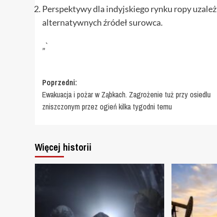
Perspektywy dla indyjskiego rynku ropy uzależn
alternatywnych źródeł surowca.
„`
Zobacz
Poprzedni:
Ewakuacja i pożar w Ząbkach. Zagrożenie tuż przy osiedlu
wpisy
zniszczonym przez ogień kilka tygodni temu
Więcej historii