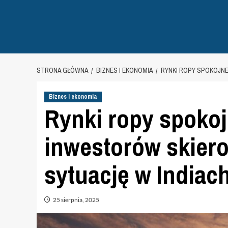
STRONA GŁÓWNA
BIZNES I EKONOMIA
RYNKI ROPY SPOKOJNE
Biznes i ekonomia
Rynki ropy spoko
inwestorów skiero
sytuację w Indiac
25 sierpnia, 2025