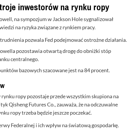
troje inwestorów na rynku ropy
Powell, na sympozjum w Jackson Hole sygnalizował
iedzi na ryzyka związane z rynkiem pracy.
zatrudnienia pozwala Fed podejmować ostrożne działania.
owella pozostawia otwartą drogę do obniżki stóp
nku centralnego.
unktów bazowych szacowane jest na 84 procent.
ów
rynku ropy pozostaje przede wszystkim skupiona na
ityk Qisheng Futures Co., zauważa, że na odczuwalne
ynku ropy trzeba będzie jeszcze poczekać.
erwy Federalnej i ich wpływ na światową gospodarkę.