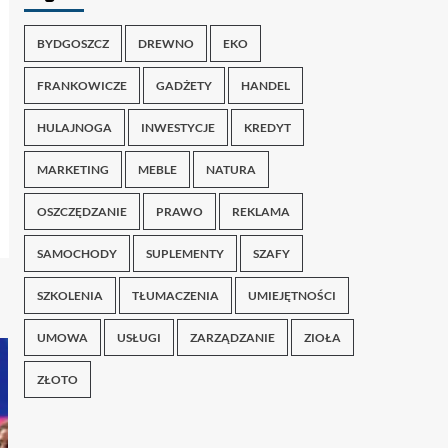
BYDGOSZCZ
DREWNO
EKO
FRANKOWICZE
GADŻETY
HANDEL
HULAJNOGA
INWESTYCJE
KREDYT
MARKETING
MEBLE
NATURA
OSZCZĘDZANIE
PRAWO
REKLAMA
SAMOCHODY
SUPLEMENTY
SZAFY
SZKOLENIA
TŁUMACZENIA
UMIEJĘTNOŚCI
UMOWA
USŁUGI
ZARZĄDZANIE
ZIOŁA
ZŁOTO