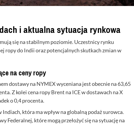
dach i aktualna sytuacja rynkowa
ymują się na stabilnym poziomie. Uczestnicy rynku
ej ropy do Indii oraz potencjalnych skutkach zmian w
ące na ceny ropy
inem dostawy na NYMEX wyceniana jest obecnie na 63,65
nta. Z kolei cena ropy Brent na ICE w dostawach na X
dek o 0,4 procenta.
w Indiach, która ma wpływ na globalną podaż surowca.
wy Federalnej, które mogą przełożyć się na sytuację na