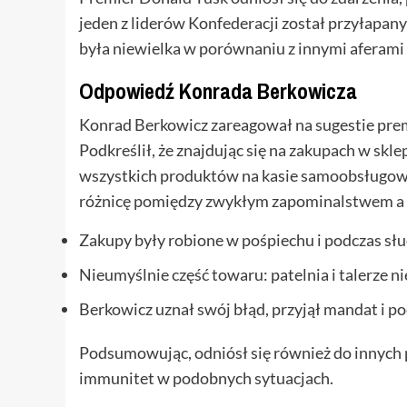
jeden z liderów Konfederacji został przyłapany
była niewielka w porównaniu z innymi aferami 
Odpowiedź Konrada Berkowicza
Konrad Berkowicz zareagował na sugestie premie
Podkreślił, że znajdując się na zakupach w sk
wszystkich produktów na kasie samoobsługowej
różnicę pomiędzy zwykłym zapominalstwem a 
Zakupy były robione w pośpiechu i podczas sł
Nieumyślnie część towaru: patelnia i talerze n
Berkowicz uznał swój błąd, przyjął mandat i po
Podsumowując, odniósł się również do innych p
immunitet w podobnych sytuacjach.