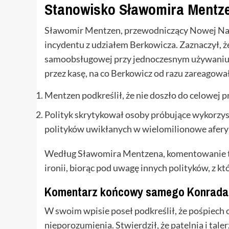
Stanowisko Sławomira Mentz
Sławomir Mentzen, przewodniczący Nowej Nad
incydentu z udziałem Berkowicza. Zaznaczył, że
samoobsługowej przy jednoczesnym używaniu s
przez kasę, na co Berkowicz od razu zareagow
Mentzen podkreślił, że nie doszło do celowej p
Polityk skrytykował osoby próbujące wykorzys
polityków uwikłanych w wielomilionowe afery
Według Sławomira Mentzena, komentowanie te
ironii, biorąc pod uwagę innych polityków, z 
Komentarz końcowy samego Konrada
W swoim wpisie poseł podkreślił, że pośpiech 
nieporozumienia. Stwierdził, że patelnia i tal