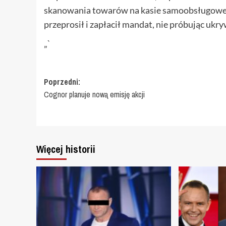
skanowania towarów na kasie samoobsługowej.
przeprosił i zapłacił mandat, nie próbując ukr
„`
Zobacz
Poprzedni:
Cognor planuje nową emisję akcji
wpisy
Więcej historii