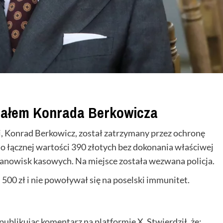
ziałem Konrada Berkowicza
i, Konrad Berkowicz, został zatrzymany przez ochronę
o łącznej wartości 390 złotych bez dokonania właściwej
stanowisk kasowych. Na miejsce została wezwana policja.
00 zł i nie powoływał się na poselski immunitet.
publikując komentarz na platformie X. Stwierdził, że: