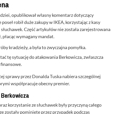
ena
ziei, opublikował własny komentarz dotyczący
 poseł robił duże zakupy w IKEA, korzystając z kasy
łuchawek. Część artykułów nie została zarejestrowana
ał, płacąc wymagany mandat.
róby kradzieży, a była to zwyczajna pomyłka.
tać tę sytuację do atakowania Berkowicza, zwłaszcza
 finansowe.
j sprawy przez Donalda Tuska nabiera szczególnej
którymi współpracuje obecny premier.
 Berkowicza
oraz korzystanie ze słuchawek były przyczyną całego
erze zostały pominięte przez przypadek podczas