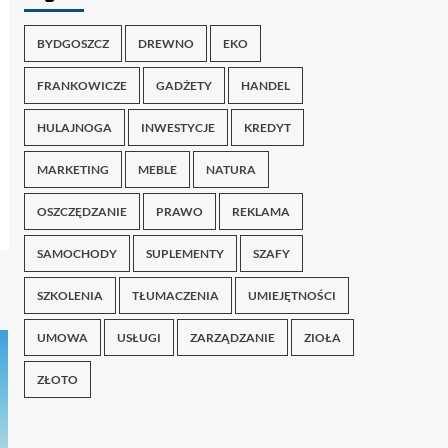
BYDGOSZCZ
DREWNO
EKO
FRANKOWICZE
GADŻETY
HANDEL
HULAJNOGA
INWESTYCJE
KREDYT
MARKETING
MEBLE
NATURA
OSZCZĘDZANIE
PRAWO
REKLAMA
SAMOCHODY
SUPLEMENTY
SZAFY
SZKOLENIA
TŁUMACZENIA
UMIEJĘTNOŚCI
UMOWA
USŁUGI
ZARZĄDZANIE
ZIOŁA
ZŁOTO