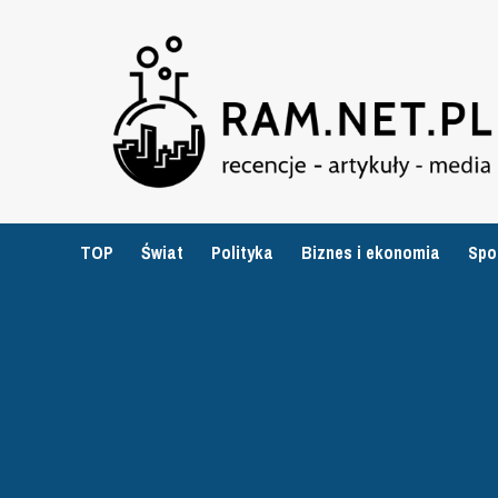
Przejdź
do
treści
TOP
Świat
Polityka
Biznes i ekonomia
Spo