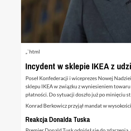
„`html
Incydent w sklepie IKEA z ud
Poseł Konfederacji i wiceprezes Nowej Nadzie
sklepu IKEA w związku z wyniesieniem towaru 
płatności. Do sytuacji doszło już po minięciu 
Konrad Berkowicz przyjął mandat w wysokości 5
Reakcja Donalda Tuska
Premier Donald Tusk odniósł się do zdarzenia, 