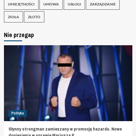
UMIEJĘTNOŚCI
UMOWA
USŁUGI
ZARZĄDZANIE
ZIOŁA
ZŁOTO
Nie przegap
Polityka
Słynny strongman zamieszany w promocję hazardu. Nowe
doniesienia w sprawie Mariusza P.