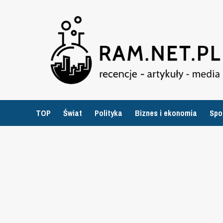
Przejdź
do
treści
TOP
Świat
Polityka
Biznes i ekonomia
Spo