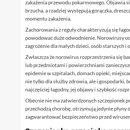
zakażenia przewodu pokarmowego. Objawia się 
brzucha, a rzadziej występują gorączka, dreszcz
momentu zakażenia.
Zachorowania z reguły charakteryzują się łagod
powodować duże odwodnienie. Norowirusy odpowi
zagrożenie dla małych dzieci, osób starszych
Zwłaszcza że norowirus rozprzestrzenia się ba
lub przedmiotami i powierzchniami zanieczysz
epidemie w szpitalach, domach opieki, miejscac
nie tylko dla służby zdrowia, ale i gospodarki,
najczęściej łagodny, jej objawy i szybkość ro
Obecnie nie ma zatwierdzonych szczepionek prze
przechodzą chorobę, otrzymują jedynie płyny d
zagwarantować bezpieczeństwo przed wiruse