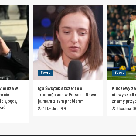
Sport
Sport
wierdza w
Iga Świątek szczerze o
Kluczowy za
arcie
trudnościach w Polsce: „Nawet
nie wyszedł 
cią będą
ja mam z tym problem”
znamy przy
ować”
16 kwietnia, 2026
9 kwietnia, 20