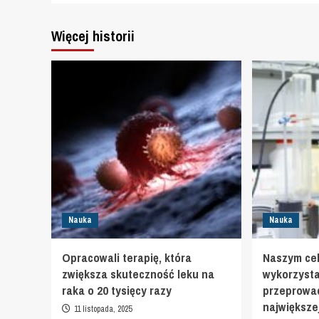
Więcej historii
Nauka
Nauka
Opracowali terapię, która
Naszym cel
zwiększa skuteczność leku na
wykorzysta
raka o 20 tysięcy razy
przeprowad
największej
11 listopada, 2025