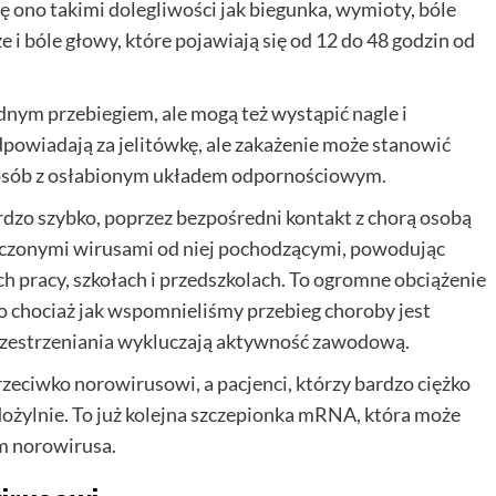
ono takimi dolegliwości jak biegunka, wymioty, bóle
e i bóle głowy, które pojawiają się od 12 do 48 godzin od
nym przebiegiem, ale mogą też wystąpić nagle i
adają za jelitówkę, ale zakażenie może stanowić
 i osób z osłabionym układem odpornościowym.
rdzo szybko, poprzez bezpośredni kontakt z chorą osobą
czonymi wirusami od niej pochodzącymi, powodując
h pracy, szkołach i przedszkolach. To ogromne obciążenie
 bo chociaż jak wspomnieliśmy przebieg choroby jest
zprzestrzeniania wykluczają aktywność zawodową.
ciwko norowirusowi, a pacjenci, którzy bardzo ciężko
ożylnie. To już kolejna szczepionka mRNA, która może
m norowirusa.