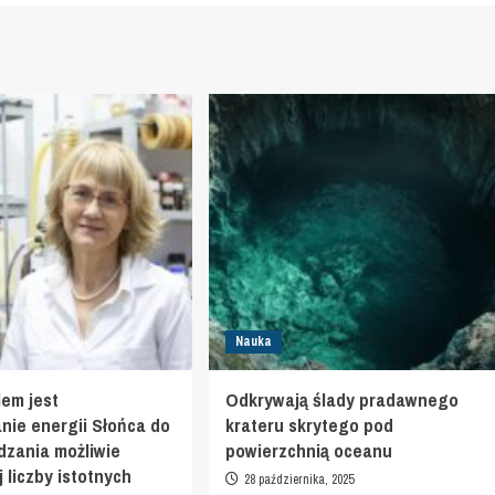
Nauka
em jest
Odkrywają ślady pradawnego
nie energii Słońca do
krateru skrytego pod
zania możliwie
powierzchnią oceanu
 liczby istotnych
28 października, 2025