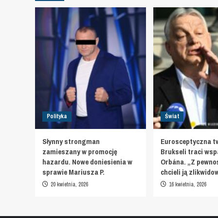
Polityka
Świat
Słynny strongman
Eurosceptyczna t
zamieszany w promocję
Brukseli traci wsp
hazardu. Nowe doniesienia w
Orbána. „Z pewnoś
sprawie Mariusza P.
chcieli ją zlikwid
20 kwietnia, 2026
16 kwietnia, 2026