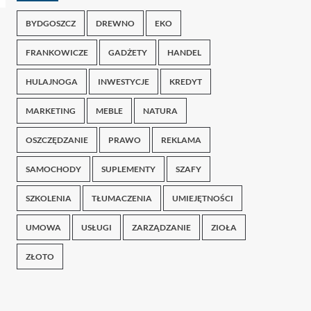
BYDGOSZCZ
DREWNO
EKO
FRANKOWICZE
GADŻETY
HANDEL
HULAJNOGA
INWESTYCJE
KREDYT
MARKETING
MEBLE
NATURA
OSZCZĘDZANIE
PRAWO
REKLAMA
SAMOCHODY
SUPLEMENTY
SZAFY
SZKOLENIA
TŁUMACZENIA
UMIEJĘTNOŚCI
UMOWA
USŁUGI
ZARZĄDZANIE
ZIOŁA
ZŁOTO