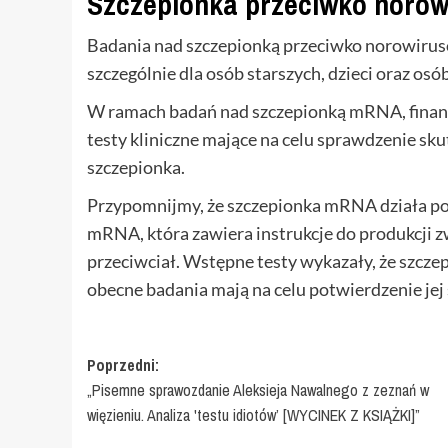
Szczepionka przeciwko norow
Badania nad szczepionką przeciwko norowirusow
szczególnie dla osób starszych, dzieci oraz 
W ramach badań nad szczepionką mRNA, finan
testy kliniczne mające na celu sprawdzenie skut
szczepionka.
Przypomnijmy, że szczepionka mRNA działa po
mRNA, która zawiera instrukcje do produkcji z
przeciwciał. Wstępne testy wykazały, że szcz
obecne badania mają na celu potwierdzenie jej 
Zobacz
Poprzedni:
„Pisemne sprawozdanie Aleksieja Nawalnego z zeznań w
wpisy
więzieniu. Analiza 'testu idiotów’ [WYCINEK Z KSIĄŻKI]”