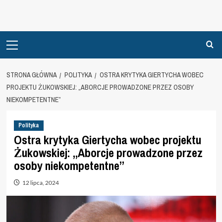
Primary
Menu
STRONA GŁÓWNA
POLITYKA
OSTRA KRYTYKA GIERTYCHA WOBEC
PROJEKTU ŻUKOWSKIEJ: „ABORCJE PROWADZONE PRZEZ OSOBY
NIEKOMPETENTNE”
Polityka
Ostra krytyka Giertycha wobec projektu
Żukowskiej: „Aborcje prowadzone przez
osoby niekompetentne”
12 lipca, 2024