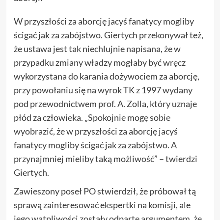
W przyszłości za aborcję jacyś fanatycy mogliby
ścigać jak za zabójstwo. Giertych przekonywał też,
że ustawa jest tak niechlujnie napisana, że w
przypadku zmiany władzy mogłaby być wręcz
wykorzystana do karania dożywociem za aborcję,
przy powołaniu się na wyrok TK z 1997 wydany
pod przewodnictwem prof. A. Zolla, który uznaje
płód za człowieka. „Spokojnie mogę sobie
wyobrazić, że w przyszłości za aborcję jacyś
fanatycy mogliby ścigać jak za zabójstwo. A
przynajmniej mieliby taką możliwość” – twierdzi
Giertych.
Zawieszony poseł PO stwierdził, że próbował tą
sprawą zainteresować ekspertki na komisji, ale
jego wątpliwości zostały odparte argumentem, że