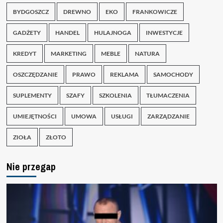
BYDGOSZCZ
DREWNO
EKO
FRANKOWICZE
GADŻETY
HANDEL
HULAJNOGA
INWESTYCJE
KREDYT
MARKETING
MEBLE
NATURA
OSZCZĘDZANIE
PRAWO
REKLAMA
SAMOCHODY
SUPLEMENTY
SZAFY
SZKOLENIA
TŁUMACZENIA
UMIEJĘTNOŚCI
UMOWA
USŁUGI
ZARZĄDZANIE
ZIOŁA
ZŁOTO
Nie przegap