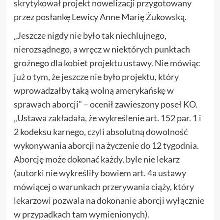
skrytykował projekt nowelizacji przygotowany
przez posłankę Lewicy Anne Marię Żukowską.
„Jeszcze nigdy nie było tak niechlujnego,
nierozsądnego, a wręcz w niektórych punktach
groźnego dla kobiet projektu ustawy. Nie mówiąc
już o tym, że jeszcze nie było projektu, który
wprowadzałby taką wolną amerykańskę w
sprawach aborcji” – ocenił zawieszony poseł KO.
„Ustawa zakładała, że wykreślenie art. 152 par. 1 i
2 kodeksu karnego, czyli absolutną dowolność
wykonywania aborcji na życzenie do 12 tygodnia.
Aborcję może dokonać każdy, byle nie lekarz
(autorki nie wykreśliły bowiem art. 4a ustawy
mówiącej o warunkach przerywania ciąży, który
lekarzowi pozwala na dokonanie aborcji wyłącznie
w przypadkach tam wymienionych).